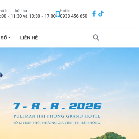
hứ hai - thứ sáu
Hotline
:00 - 11:30 và 13:30 - 17:00
0933 456 650
 SỐ
LIÊN HỆ