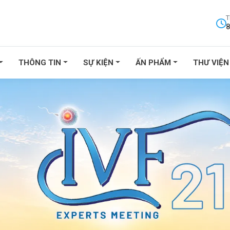
T
8
THÔNG TIN
SỰ KIỆN
ẤN PHẨM
THƯ VIỆN