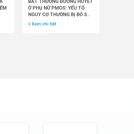
̉A
BẤT THƯỜNG ĐƯỜNG HUYẾT
IẾM
Ở PHỤ NỮ PMOS: YẾU TỐ
NGUY CƠ THƯỜNG BỊ BỎ SÓT
– DỮ LIỆU TỪ NGHIÊN CỨU
+ Xem chi tiết
ĐOÀN HỆ LỚN