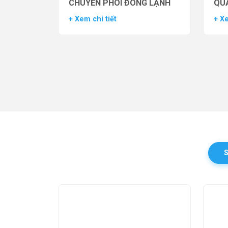
CHUYỂN PHÔI ĐÔNG LẠNH
QUẢ
TH
+ Xem chi tiết
+ Xe