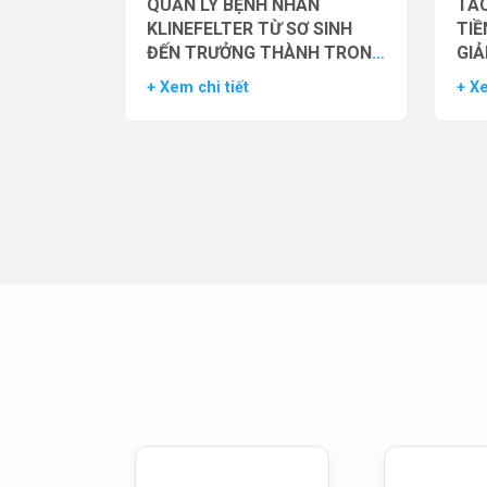
QUẢN LÝ BỆNH NHÂN
TÁC
KLINEFELTER TỪ SƠ SINH
TIỀ
ĐẾN TRƯỞNG THÀNH TRONG
GIẢ
THỰC HÀNH HỖ TRỢ SINH
NAM
+ Xem chi tiết
+ Xe
SẢN