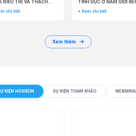
 ĐIỀU TRỊ VÀ THÁCH
TÌNH DỤC Ở NAM GIỚI BÉ
ỨC LÂM SÀNG
PHÌ BẰNG THUỐC ĐỒNG 
m chi tiết
+ Xem chi tiết
THỤ THỂ GLP-1 (GLP-1 R
Xem thêm
SỰ KIỆN HOSREM
SỰ KIỆN THAM KHẢO
WEBMINA