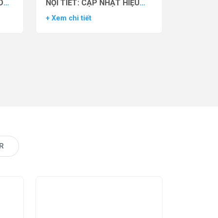
O
NỘI TIẾT: CẬP NHẬT HIỆU
VẬN
QUẢ THỬ NGHIỆM LÂM
+ Xem chi tiết
AS)
SÀNG CỦA THUỐC YCT-529
R