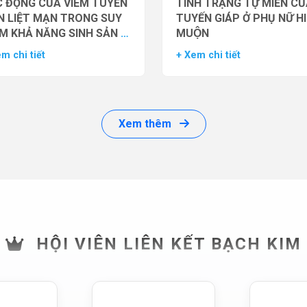
 ĐỘNG CỦA VIÊM TUYẾN
TÌNH TRẠNG TỰ MIỄN CU
N LIỆT MẠN TRONG SUY
TUYẾN GIÁP Ở PHỤ NỮ H
M KHẢ NĂNG SINH SẢN Ở
MUỘN
 GIỚI
m chi tiết
+ Xem chi tiết
Xem thêm
HỘI VIÊN LIÊN KẾT BẠCH KIM