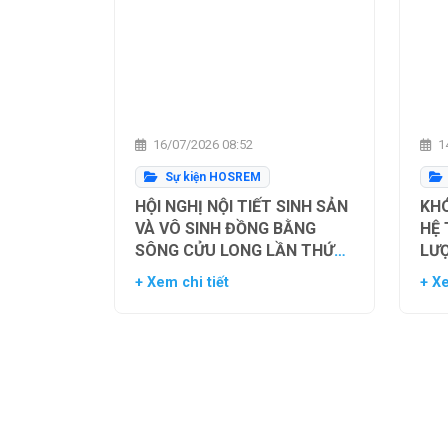
16/07/2026 08:52
14
Sự kiện HOSREM
HỘI NGHỊ NỘI TIẾT SINH SẢN
KHÓ
VÀ VÔ SINH ĐỒNG BẰNG
HỆ
SÔNG CỬU LONG LẦN THỨ
LƯ
NHẤT
TH
+ Xem chi tiết
+ Xe
NG