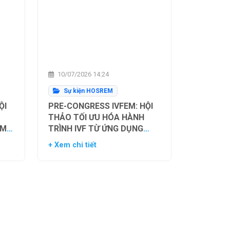
10/07/2026 14:24
Sự kiện HOSREM
ỘI
PRE-CONGRESS IVFEM: HỘI
THẢO TỐI ƯU HÓA HÀNH
ẰM
TRÌNH IVF TỪ ỨNG DỤNG
H
HIỆN TẠI ĐẾN XU HƯỚNG
+ Xem chi tiết
NH
TƯƠNG LAI