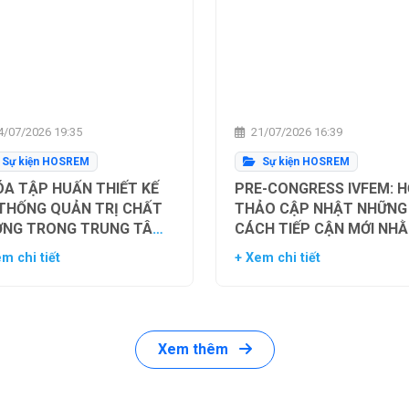
/07/2026 19:35
21/07/2026 16:39
Sự kiện HOSREM
Sự kiện HOSREM
A TẬP HUẤN THIẾT KẾ
PRE-CONGRESS IVFEM: H
 THỐNG QUẢN TRỊ CHẤT
THẢO CẬP NHẬT NHỮNG
ỢNG TRONG TRUNG TÂM
CÁCH TIẾP CẬN MỚI NH
Ụ TINH TRONG ỐNG
TỐI ƯU HÓA TỶ LỆ THÀN
m chi tiết
+ Xem chi tiết
HIỆM
CÔNG TRONG HỖ TRỢ SI
SẢN
Xem thêm