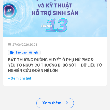
27/06/2026 20:01
Báo cáo hội nghị
BẤT THƯỜNG ĐƯỜNG HUYẾT Ở PHỤ NỮ PMOS:
YẾU TỐ NGUY CƠ THƯỜNG BỊ BỎ SÓT – DỮ LIỆU TỪ
NGHIÊN CỨU ĐOÀN HỆ LỚN
+ Xem chi tiết
Xem thêm