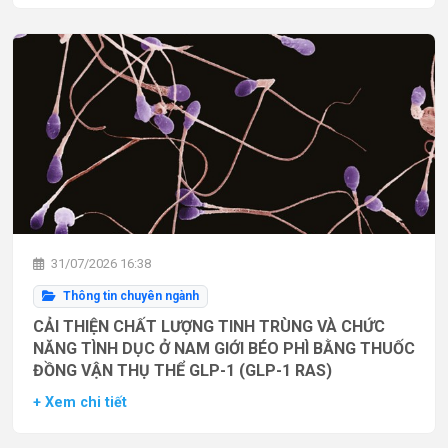
31/07/2026 16:38
Thông tin chuyên ngành
CẢI THIỆN CHẤT LƯỢNG TINH TRÙNG VÀ CHỨC
NĂNG TÌNH DỤC Ở NAM GIỚI BÉO PHÌ BẰNG THUỐC
ĐỒNG VẬN THỤ THỂ GLP-1 (GLP-1 RAS)
+ Xem chi tiết