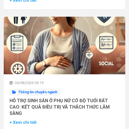
+ Xem chi tiết
04/08/2026 09:19
Thông tin chuyên ngành
HỖ TRỢ SINH SẢN Ở PHỤ NỮ CÓ ĐỘ TUỔI RẤT
CAO: KẾT QUẢ ĐIỀU TRỊ VÀ THÁCH THỨC LÂM
SÀNG
+ Xem chi tiết