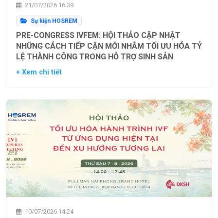
21/07/2026 16:39
Sự kiện HOSREM
PRE-CONGRESS IVFEM: HỘI THẢO CẬP NHẬT
NHỮNG CÁCH TIẾP CẬN MỚI NHẰM TỐI ƯU HÓA TỶ
LỆ THÀNH CÔNG TRONG HỖ TRỢ SINH SẢN
+ Xem chi tiết
10/07/2026 14:24