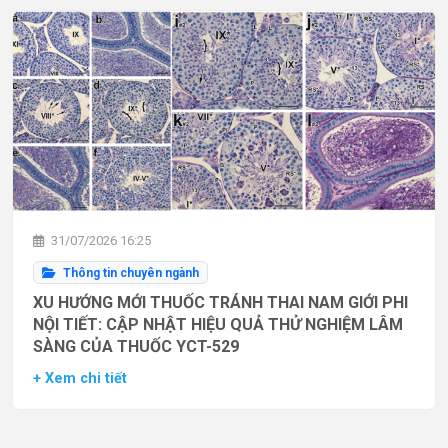
31/07/2026 16:25
Thông tin chuyên ngành
XU HƯỚNG MỚI THUỐC TRÁNH THAI NAM GIỚI PHI
NỘI TIẾT: CẬP NHẬT HIỆU QUẢ THỬ NGHIỆM LÂM
SÀNG CỦA THUỐC YCT-529
+ Xem chi tiết