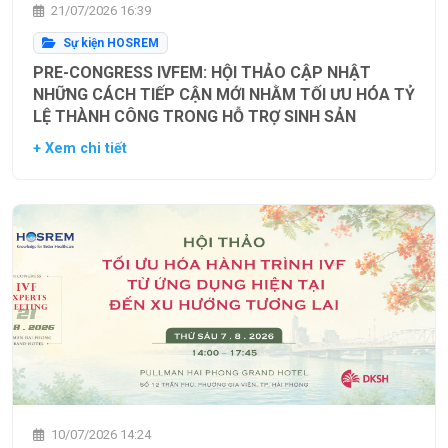
21/07/2026 16:39
Sự kiện HOSREM
PRE-CONGRESS IVFEM: HỘI THẢO CẬP NHẬT
NHỮNG CÁCH TIẾP CẬN MỚI NHẰM TỐI ƯU HÓA TỶ
LỆ THÀNH CÔNG TRONG HỖ TRỢ SINH SẢN
+ Xem chi tiết
10/07/2026 14:24