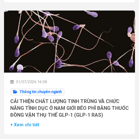
31/07/2026 16:38
Thông tin chuyên ngành
CẢI THIỆN CHẤT LƯỢNG TINH TRÙNG VÀ CHỨC
NĂNG TÌNH DỤC Ở NAM GIỚI BÉO PHÌ BẰNG THUỐC
ĐỒNG VẬN THỤ THỂ GLP-1 (GLP-1 RAS)
+ Xem chi tiết