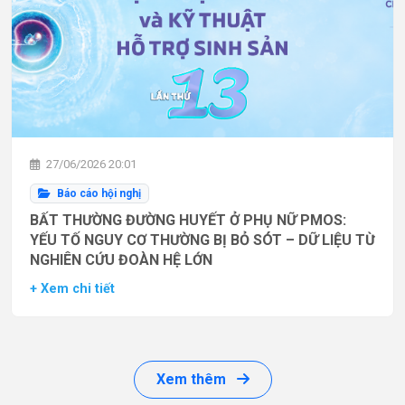
27/06/2026 20:01
Báo cáo hội nghị
BẤT THƯỜNG ĐƯỜNG HUYẾT Ở PHỤ NỮ PMOS:
YẾU TỐ NGUY CƠ THƯỜNG BỊ BỎ SÓT – DỮ LIỆU TỪ
NGHIÊN CỨU ĐOÀN HỆ LỚN
+ Xem chi tiết
Xem thêm