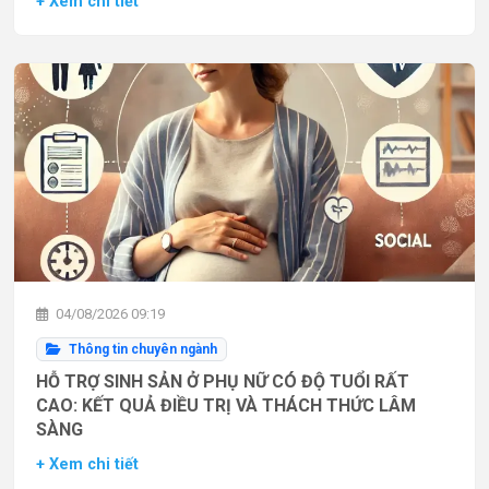
+ Xem chi tiết
04/08/2026 09:19
Thông tin chuyên ngành
HỖ TRỢ SINH SẢN Ở PHỤ NỮ CÓ ĐỘ TUỔI RẤT
CAO: KẾT QUẢ ĐIỀU TRỊ VÀ THÁCH THỨC LÂM
SÀNG
+ Xem chi tiết