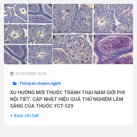
31/07/2026 16:25
Thông tin chuyên ngành
XU HƯỚNG MỚI THUỐC TRÁNH THAI NAM GIỚI PHI
NỘI TIẾT: CẬP NHẬT HIỆU QUẢ THỬ NGHIỆM LÂM
SÀNG CỦA THUỐC YCT-529
+ Xem chi tiết