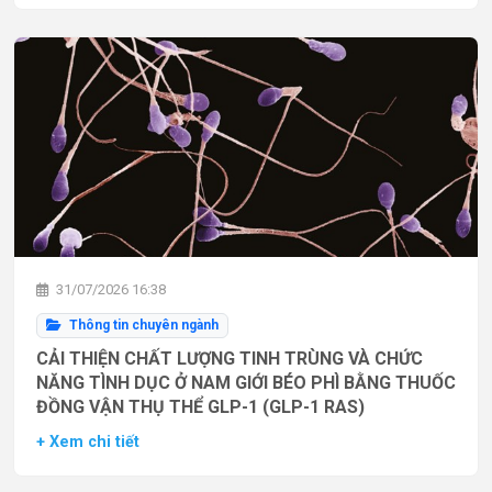
31/07/2026 16:38
Thông tin chuyên ngành
CẢI THIỆN CHẤT LƯỢNG TINH TRÙNG VÀ CHỨC
NĂNG TÌNH DỤC Ở NAM GIỚI BÉO PHÌ BẰNG THUỐC
ĐỒNG VẬN THỤ THỂ GLP-1 (GLP-1 RAS)
+ Xem chi tiết