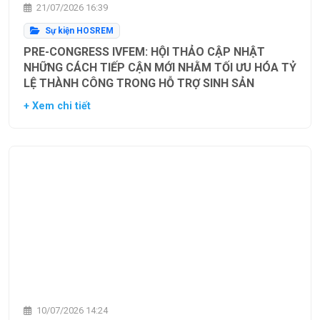
21/07/2026 16:39
Sự kiện HOSREM
PRE-CONGRESS IVFEM: HỘI THẢO CẬP NHẬT
NHỮNG CÁCH TIẾP CẬN MỚI NHẰM TỐI ƯU HÓA TỶ
LỆ THÀNH CÔNG TRONG HỖ TRỢ SINH SẢN
+ Xem chi tiết
10/07/2026 14:24