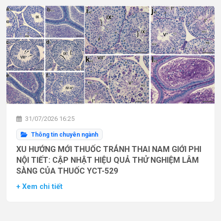
31/07/2026 16:25
Thông tin chuyên ngành
XU HƯỚNG MỚI THUỐC TRÁNH THAI NAM GIỚI PHI
NỘI TIẾT: CẬP NHẬT HIỆU QUẢ THỬ NGHIỆM LÂM
SÀNG CỦA THUỐC YCT-529
+ Xem chi tiết