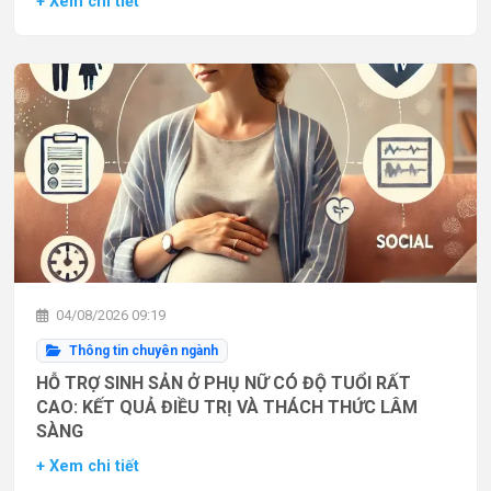
+ Xem chi tiết
04/08/2026 09:19
Thông tin chuyên ngành
HỖ TRỢ SINH SẢN Ở PHỤ NỮ CÓ ĐỘ TUỔI RẤT
CAO: KẾT QUẢ ĐIỀU TRỊ VÀ THÁCH THỨC LÂM
SÀNG
+ Xem chi tiết