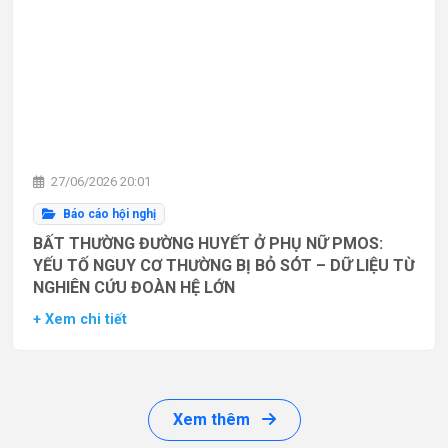
27/06/2026 20:01
Báo cáo hội nghị
BẤT THƯỜNG ĐƯỜNG HUYẾT Ở PHỤ NỮ PMOS:
YẾU TỐ NGUY CƠ THƯỜNG BỊ BỎ SÓT – DỮ LIỆU TỪ
NGHIÊN CỨU ĐOÀN HỆ LỚN
+ Xem chi tiết
Xem thêm