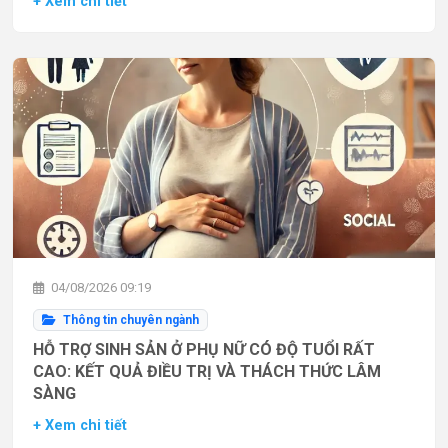
+ Xem chi tiết
04/08/2026 09:19
Thông tin chuyên ngành
HỖ TRỢ SINH SẢN Ở PHỤ NỮ CÓ ĐỘ TUỔI RẤT
CAO: KẾT QUẢ ĐIỀU TRỊ VÀ THÁCH THỨC LÂM
SÀNG
+ Xem chi tiết