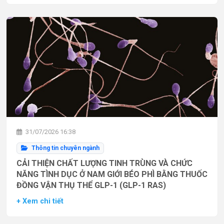
31/07/2026 16:38
Thông tin chuyên ngành
CẢI THIỆN CHẤT LƯỢNG TINH TRÙNG VÀ CHỨC
NĂNG TÌNH DỤC Ở NAM GIỚI BÉO PHÌ BẰNG THUỐC
ĐỒNG VẬN THỤ THỂ GLP-1 (GLP-1 RAS)
+ Xem chi tiết