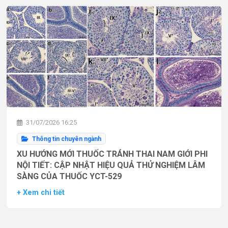
31/07/2026 16:25
Thông tin chuyên ngành
XU HƯỚNG MỚI THUỐC TRÁNH THAI NAM GIỚI PHI
NỘI TIẾT: CẬP NHẬT HIỆU QUẢ THỬ NGHIỆM LÂM
SÀNG CỦA THUỐC YCT-529
+ Xem chi tiết