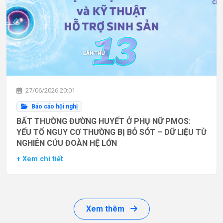
27/06/2026 20:01
Báo cáo hội nghị
BẤT THƯỜNG ĐƯỜNG HUYẾT Ở PHỤ NỮ PMOS:
YẾU TỐ NGUY CƠ THƯỜNG BỊ BỎ SÓT – DỮ LIỆU TỪ
NGHIÊN CỨU ĐOÀN HỆ LỚN
+ Xem chi tiết
Xem thêm