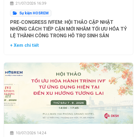
21/07/2026 16:39
Sự kiện HOSREM
PRE-CONGRESS IVFEM: HỘI THẢO CẬP NHẬT
NHỮNG CÁCH TIẾP CẬN MỚI NHẰM TỐI ƯU HÓA TỶ
LỆ THÀNH CÔNG TRONG HỖ TRỢ SINH SẢN
+ Xem chi tiết
10/07/2026 14:24