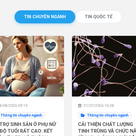
TIN CHUYÊN NGÀNH
TIN QUỐC TẾ
/08/2026 09:19
31/07/2026 16:38
Thông tin chuyên ngành
Thông tin chuyên ngành
TRỢ SINH SẢN Ở PHỤ NỮ
CẢI THIỆN CHẤT LƯỢNG
ĐỘ TUỔI RẤT CAO: KẾT
TINH TRÙNG VÀ CHỨC N