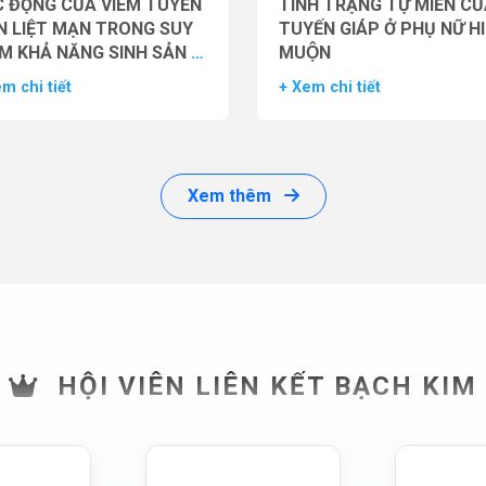
 ĐỘNG CỦA VIÊM TUYẾN
TÌNH TRẠNG TỰ MIỄN CU
N LIỆT MẠN TRONG SUY
TUYẾN GIÁP Ở PHỤ NỮ H
M KHẢ NĂNG SINH SẢN Ở
MUỘN
 GIỚI
m chi tiết
+ Xem chi tiết
Xem thêm
HỘI VIÊN LIÊN KẾT BẠCH KIM