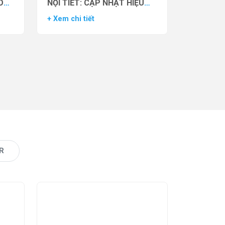
O
NỘI TIẾT: CẬP NHẬT HIỆU
VẬN
QUẢ THỬ NGHIỆM LÂM
+ Xem chi tiết
AS)
SÀNG CỦA THUỐC YCT-529
R