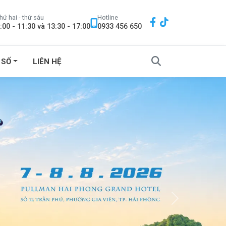
hứ hai - thứ sáu
Hotline
:00 - 11:30 và 13:30 - 17:00
0933 456 650
 SỐ
LIÊN HỆ