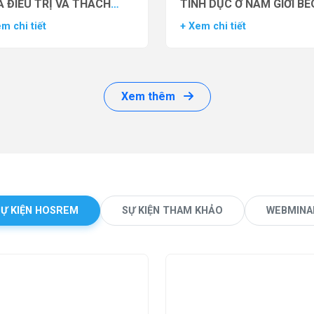
 ĐIỀU TRỊ VÀ THÁCH
TÌNH DỤC Ở NAM GIỚI BÉ
ỨC LÂM SÀNG
PHÌ BẰNG THUỐC ĐỒNG 
m chi tiết
+ Xem chi tiết
THỤ THỂ GLP-1 (GLP-1 R
Xem thêm
SỰ KIỆN HOSREM
SỰ KIỆN THAM KHẢO
WEBMINA