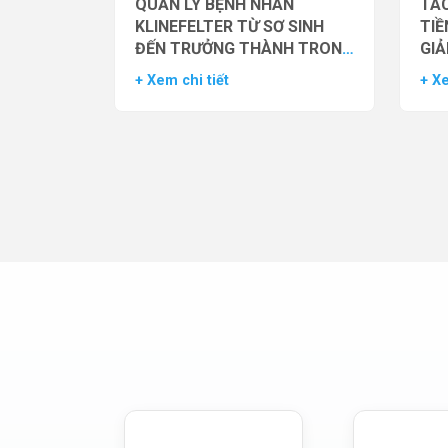
QUẢN LÝ BỆNH NHÂN
TÁC
KLINEFELTER TỪ SƠ SINH
TIỀ
ĐẾN TRƯỞNG THÀNH TRONG
GIẢ
THỰC HÀNH HỖ TRỢ SINH
NAM
+ Xem chi tiết
+ Xe
SẢN