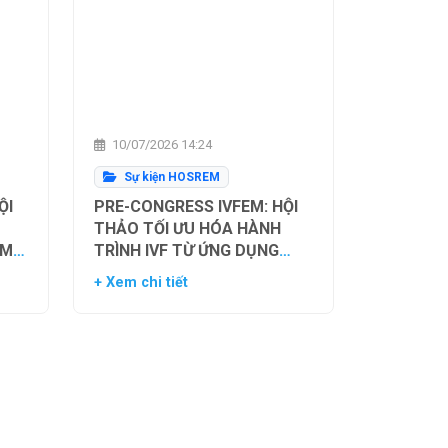
10/07/2026 14:24
Sự kiện HOSREM
ỘI
PRE-CONGRESS IVFEM: HỘI
THẢO TỐI ƯU HÓA HÀNH
ẰM
TRÌNH IVF TỪ ỨNG DỤNG
H
HIỆN TẠI ĐẾN XU HƯỚNG
+ Xem chi tiết
NH
TƯƠNG LAI