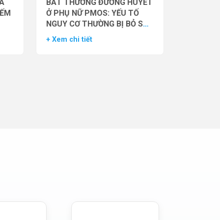
̉A
BẤT THƯỜNG ĐƯỜNG HUYẾT
IẾM
Ở PHỤ NỮ PMOS: YẾU TỐ
NGUY CƠ THƯỜNG BỊ BỎ SÓT
– DỮ LIỆU TỪ NGHIÊN CỨU
+ Xem chi tiết
ĐOÀN HỆ LỚN