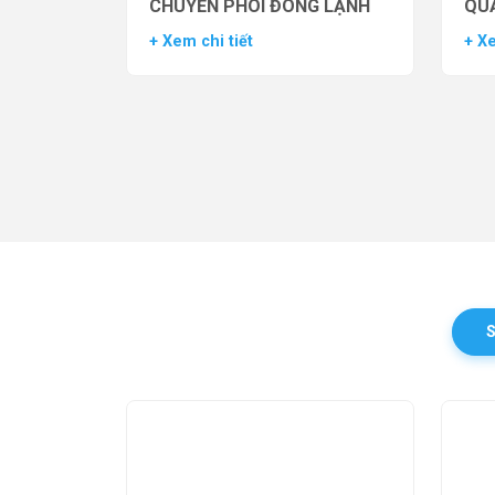
CHUYỂN PHÔI ĐÔNG LẠNH
QUẢ
TH
+ Xem chi tiết
+ Xe