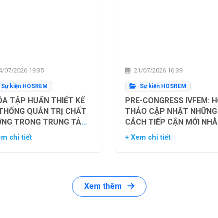
/07/2026 19:35
21/07/2026 16:39
Sự kiện HOSREM
Sự kiện HOSREM
A TẬP HUẤN THIẾT KẾ
PRE-CONGRESS IVFEM: H
 THỐNG QUẢN TRỊ CHẤT
THẢO CẬP NHẬT NHỮNG
ỢNG TRONG TRUNG TÂM
CÁCH TIẾP CẬN MỚI NH
Ụ TINH TRONG ỐNG
TỐI ƯU HÓA TỶ LỆ THÀN
m chi tiết
+ Xem chi tiết
HIỆM
CÔNG TRONG HỖ TRỢ SI
SẢN
Xem thêm