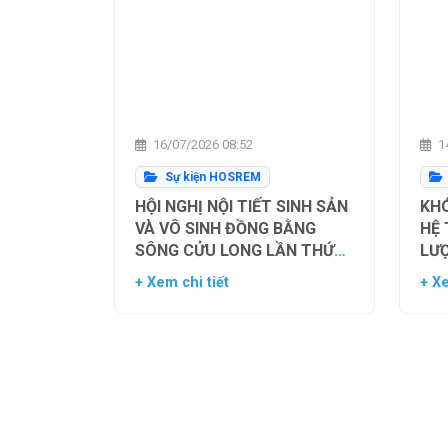
16/07/2026 08:52
14
Sự kiện HOSREM
HỘI NGHỊ NỘI TIẾT SINH SẢN
KHÓ
VÀ VÔ SINH ĐỒNG BẰNG
HỆ
SÔNG CỬU LONG LẦN THỨ
LƯ
NHẤT
TH
+ Xem chi tiết
+ Xe
NG