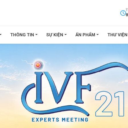
T
8
THÔNG TIN
SỰ KIỆN
ẤN PHẨM
THƯ VIỆN