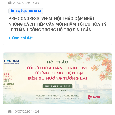
21/07/2026 16:39
Sự kiện HOSREM
PRE-CONGRESS IVFEM: HỘI THẢO CẬP NHẬT
NHỮNG CÁCH TIẾP CẬN MỚI NHẰM TỐI ƯU HÓA TỶ
LỆ THÀNH CÔNG TRONG HỖ TRỢ SINH SẢN
+ Xem chi tiết
10/07/2026 14:24