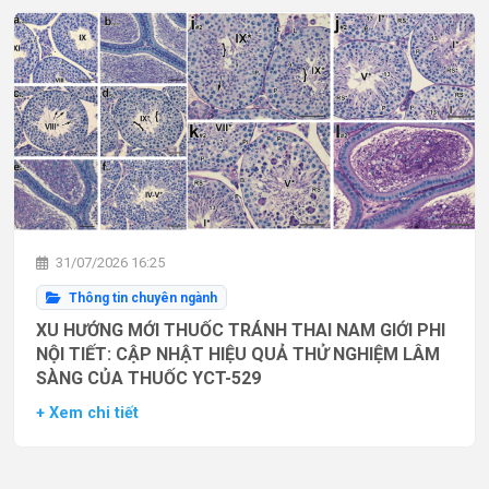
31/07/2026 16:25
Thông tin chuyên ngành
XU HƯỚNG MỚI THUỐC TRÁNH THAI NAM GIỚI PHI
NỘI TIẾT: CẬP NHẬT HIỆU QUẢ THỬ NGHIỆM LÂM
SÀNG CỦA THUỐC YCT-529
+ Xem chi tiết