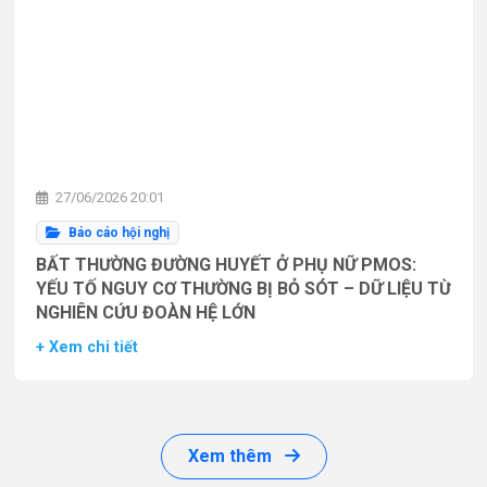
27/06/2026 20:01
Báo cáo hội nghị
BẤT THƯỜNG ĐƯỜNG HUYẾT Ở PHỤ NỮ PMOS:
YẾU TỐ NGUY CƠ THƯỜNG BỊ BỎ SÓT – DỮ LIỆU TỪ
NGHIÊN CỨU ĐOÀN HỆ LỚN
+ Xem chi tiết
Xem thêm