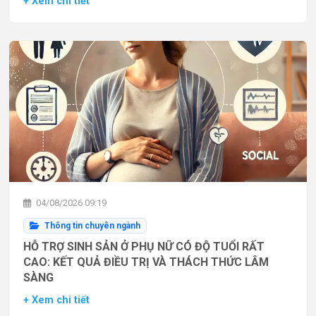
+ Xem chi tiết
04/08/2026 09:19
Thông tin chuyên ngành
HỖ TRỢ SINH SẢN Ở PHỤ NỮ CÓ ĐỘ TUỔI RẤT
CAO: KẾT QUẢ ĐIỀU TRỊ VÀ THÁCH THỨC LÂM
SÀNG
+ Xem chi tiết