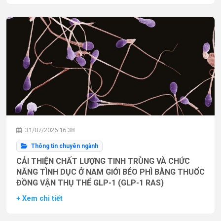
31/07/2026 16:38
Thông tin chuyên ngành
CẢI THIỆN CHẤT LƯỢNG TINH TRÙNG VÀ CHỨC
NĂNG TÌNH DỤC Ở NAM GIỚI BÉO PHÌ BẰNG THUỐC
ĐỒNG VẬN THỤ THỂ GLP-1 (GLP-1 RAS)
+ Xem chi tiết