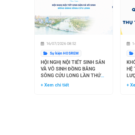
16/07/2026 08:52
14
Sự kiện HOSREM
HỘI NGHỊ NỘI TIẾT SINH SẢN
KHÓ
VÀ VÔ SINH ĐỒNG BẰNG
HỆ
SÔNG CỬU LONG LẦN THỨ
LƯ
NHẤT
TH
+ Xem chi tiết
+ Xe
NG