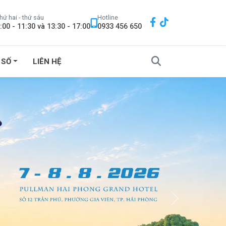
hứ hai - thứ sáu
Hotline
:00 - 11:30 và 13:30 - 17:00
0933 456 650
 SỐ
LIÊN HỆ