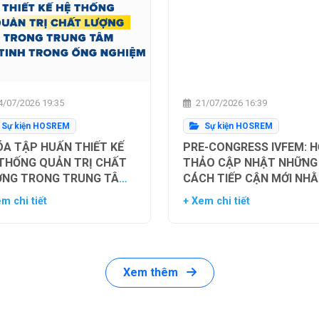
/07/2026 19:35
21/07/2026 16:39
Sự kiện HOSREM
Sự kiện HOSREM
A TẬP HUẤN THIẾT KẾ
PRE-CONGRESS IVFEM: H
 THỐNG QUẢN TRỊ CHẤT
THẢO CẬP NHẬT NHỮNG
ỢNG TRONG TRUNG TÂM
CÁCH TIẾP CẬN MỚI NH
Ụ TINH TRONG ỐNG
TỐI ƯU HÓA TỶ LỆ THÀN
m chi tiết
+ Xem chi tiết
HIỆM
CÔNG TRONG HỖ TRỢ SI
SẢN
Xem thêm