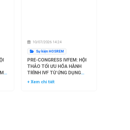
10/07/2026 14:24
Sự kiện HOSREM
ỘI
PRE-CONGRESS IVFEM: HỘI
THẢO TỐI ƯU HÓA HÀNH
ẰM
TRÌNH IVF TỪ ỨNG DỤNG
H
HIỆN TẠI ĐẾN XU HƯỚNG
+ Xem chi tiết
NH
TƯƠNG LAI