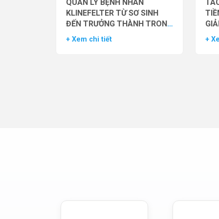
QUẢN LÝ BỆNH NHÂN
TÁC
KLINEFELTER TỪ SƠ SINH
TIỀ
ĐẾN TRƯỞNG THÀNH TRONG
GIẢ
THỰC HÀNH HỖ TRỢ SINH
NAM
+ Xem chi tiết
+ Xe
SẢN