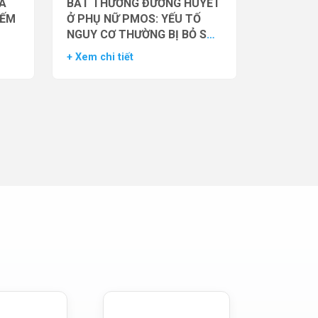
̉A
BẤT THƯỜNG ĐƯỜNG HUYẾT
IẾM
Ở PHỤ NỮ PMOS: YẾU TỐ
NGUY CƠ THƯỜNG BỊ BỎ SÓT
– DỮ LIỆU TỪ NGHIÊN CỨU
+ Xem chi tiết
ĐOÀN HỆ LỚN