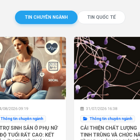
TIN CHUYÊN NGÀNH
TIN QUỐC TẾ
/08/2026 09:19
31/07/2026 16:38
Thông tin chuyên ngành
Thông tin chuyên ngành
TRỢ SINH SẢN Ở PHỤ NỮ
CẢI THIỆN CHẤT LƯỢNG
ĐỘ TUỔI RẤT CAO: KẾT
TINH TRÙNG VÀ CHỨC N