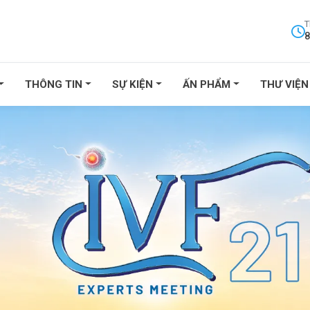
T
8
THÔNG TIN
SỰ KIỆN
ẤN PHẨM
THƯ VIỆN