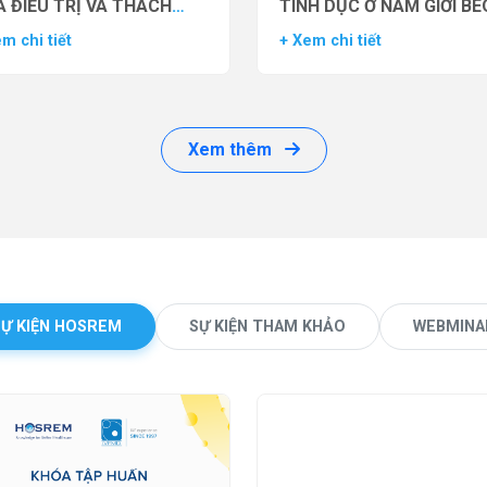
 ĐIỀU TRỊ VÀ THÁCH
TÌNH DỤC Ở NAM GIỚI BÉ
ỨC LÂM SÀNG
PHÌ BẰNG THUỐC ĐỒNG 
m chi tiết
+ Xem chi tiết
THỤ THỂ GLP-1 (GLP-1 R
Xem thêm
SỰ KIỆN HOSREM
SỰ KIỆN THAM KHẢO
WEBMINA