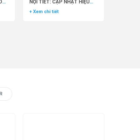
O
NỘI TIẾT: CẬP NHẬT HIỆU
VẬN
QUẢ THỬ NGHIỆM LÂM
+ Xem chi tiết
AS)
SÀNG CỦA THUỐC YCT-529
R