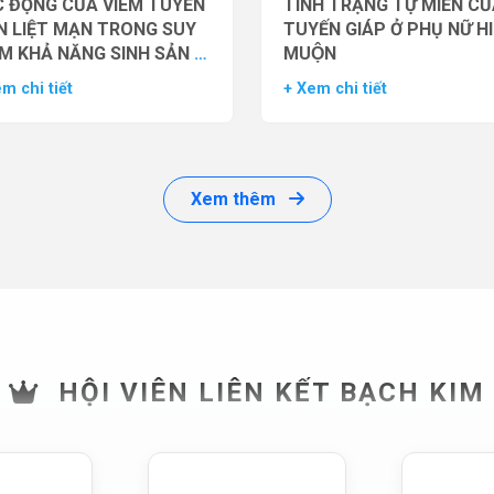
 ĐỘNG CỦA VIÊM TUYẾN
TÌNH TRẠNG TỰ MIỄN CU
N LIỆT MẠN TRONG SUY
TUYẾN GIÁP Ở PHỤ NỮ H
M KHẢ NĂNG SINH SẢN Ở
MUỘN
 GIỚI
m chi tiết
+ Xem chi tiết
Xem thêm
HỘI VIÊN LIÊN KẾT BẠCH KIM