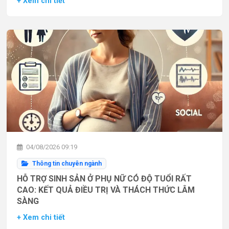
+ Xem chi tiết
04/08/2026 09:19
Thông tin chuyên ngành
HỖ TRỢ SINH SẢN Ở PHỤ NỮ CÓ ĐỘ TUỔI RẤT
CAO: KẾT QUẢ ĐIỀU TRỊ VÀ THÁCH THỨC LÂM
SÀNG
+ Xem chi tiết