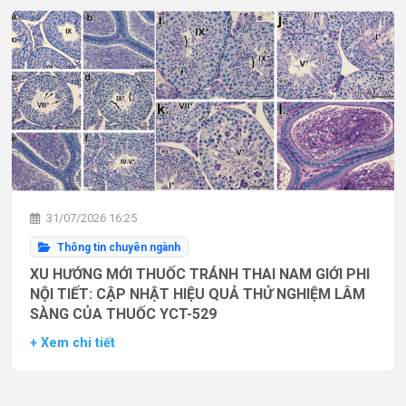
31/07/2026 16:25
Thông tin chuyên ngành
XU HƯỚNG MỚI THUỐC TRÁNH THAI NAM GIỚI PHI
NỘI TIẾT: CẬP NHẬT HIỆU QUẢ THỬ NGHIỆM LÂM
SÀNG CỦA THUỐC YCT-529
+ Xem chi tiết