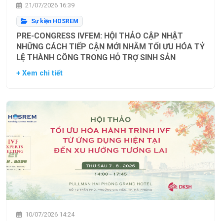
21/07/2026 16:39
Sự kiện HOSREM
PRE-CONGRESS IVFEM: HỘI THẢO CẬP NHẬT
NHỮNG CÁCH TIẾP CẬN MỚI NHẰM TỐI ƯU HÓA TỶ
LỆ THÀNH CÔNG TRONG HỖ TRỢ SINH SẢN
+ Xem chi tiết
10/07/2026 14:24