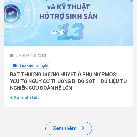
27/06/2026 20:01
Báo cáo hội nghị
BẤT THƯỜNG ĐƯỜNG HUYẾT Ở PHỤ NỮ PMOS:
YẾU TỐ NGUY CƠ THƯỜNG BỊ BỎ SÓT – DỮ LIỆU TỪ
NGHIÊN CỨU ĐOÀN HỆ LỚN
+ Xem chi tiết
Xem thêm