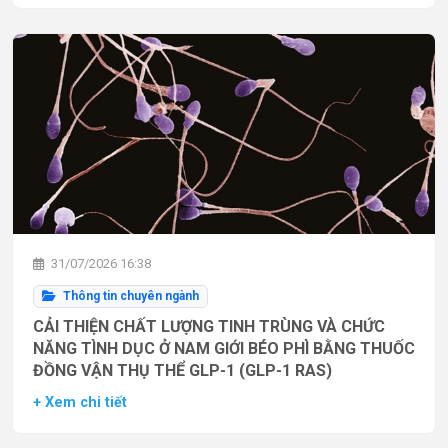
31/07/2026 16:38
Thông tin chuyên ngành
CẢI THIỆN CHẤT LƯỢNG TINH TRÙNG VÀ CHỨC
NĂNG TÌNH DỤC Ở NAM GIỚI BÉO PHÌ BẰNG THUỐC
ĐỒNG VẬN THỤ THỂ GLP-1 (GLP-1 RAS)
+ Xem chi tiết