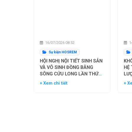
16/07/2026 08:52
14
Sự kiện HOSREM
HỘI NGHỊ NỘI TIẾT SINH SẢN
KHÓ
VÀ VÔ SINH ĐỒNG BẰNG
HỆ
SÔNG CỬU LONG LẦN THỨ
LƯ
NHẤT
TH
+ Xem chi tiết
+ Xe
NG