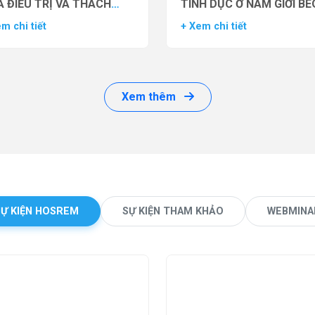
 ĐIỀU TRỊ VÀ THÁCH
TÌNH DỤC Ở NAM GIỚI BÉ
ỨC LÂM SÀNG
PHÌ BẰNG THUỐC ĐỒNG 
m chi tiết
+ Xem chi tiết
THỤ THỂ GLP-1 (GLP-1 R
Xem thêm
SỰ KIỆN HOSREM
SỰ KIỆN THAM KHẢO
WEBMINA