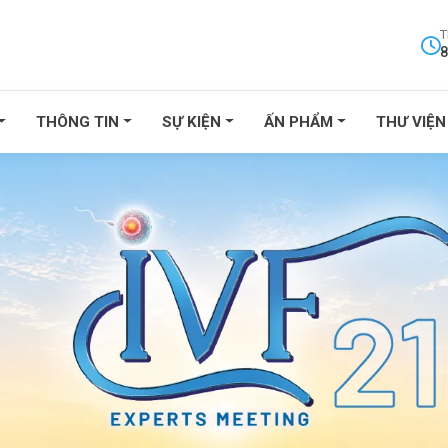
T
8
THÔNG TIN
SỰ KIỆN
ẤN PHẨM
THƯ VIỆN