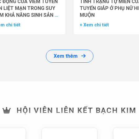
 ĐỘNG CỦA VIÊM TUYẾN
TÌNH TRẠNG TỰ MIỄN CU
N LIỆT MẠN TRONG SUY
TUYẾN GIÁP Ở PHỤ NỮ H
M KHẢ NĂNG SINH SẢN Ở
MUỘN
 GIỚI
m chi tiết
+ Xem chi tiết
Xem thêm
HỘI VIÊN LIÊN KẾT BẠCH KIM