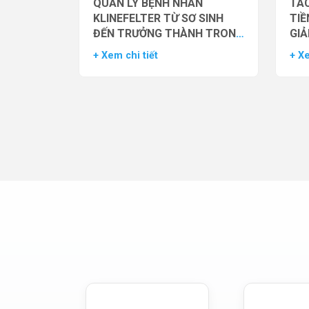
QUẢN LÝ BỆNH NHÂN
TÁC
KLINEFELTER TỪ SƠ SINH
TIỀ
ĐẾN TRƯỞNG THÀNH TRONG
GIẢ
THỰC HÀNH HỖ TRỢ SINH
NAM
+ Xem chi tiết
+ Xe
SẢN