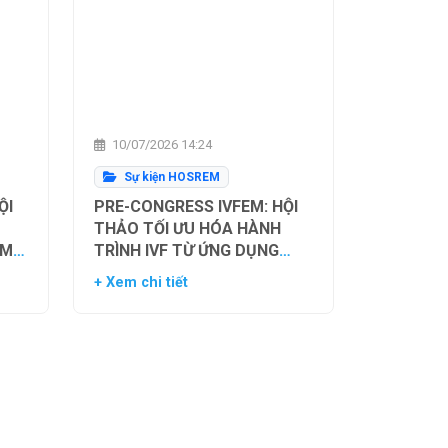
10/07/2026 14:24
Sự kiện HOSREM
ỘI
PRE-CONGRESS IVFEM: HỘI
THẢO TỐI ƯU HÓA HÀNH
ẰM
TRÌNH IVF TỪ ỨNG DỤNG
H
HIỆN TẠI ĐẾN XU HƯỚNG
+ Xem chi tiết
NH
TƯƠNG LAI