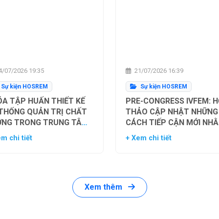
/07/2026 19:35
21/07/2026 16:39
Sự kiện HOSREM
Sự kiện HOSREM
A TẬP HUẤN THIẾT KẾ
PRE-CONGRESS IVFEM: H
 THỐNG QUẢN TRỊ CHẤT
THẢO CẬP NHẬT NHỮNG
ỢNG TRONG TRUNG TÂM
CÁCH TIẾP CẬN MỚI NH
Ụ TINH TRONG ỐNG
TỐI ƯU HÓA TỶ LỆ THÀN
m chi tiết
+ Xem chi tiết
HIỆM
CÔNG TRONG HỖ TRỢ SI
SẢN
Xem thêm