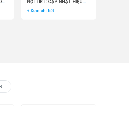
O
NỘI TIẾT: CẬP NHẬT HIỆU
VẬN
QUẢ THỬ NGHIỆM LÂM
+ Xem chi tiết
AS)
SÀNG CỦA THUỐC YCT-529
R