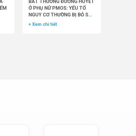
̉A
BẤT THƯỜNG ĐƯỜNG HUYẾT
IẾM
Ở PHỤ NỮ PMOS: YẾU TỐ
NGUY CƠ THƯỜNG BỊ BỎ SÓT
– DỮ LIỆU TỪ NGHIÊN CỨU
+ Xem chi tiết
ĐOÀN HỆ LỚN