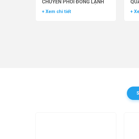
CHUYỂN PHÔI ĐÔNG LẠNH
QUẢ
TH
+ Xem chi tiết
+ Xe