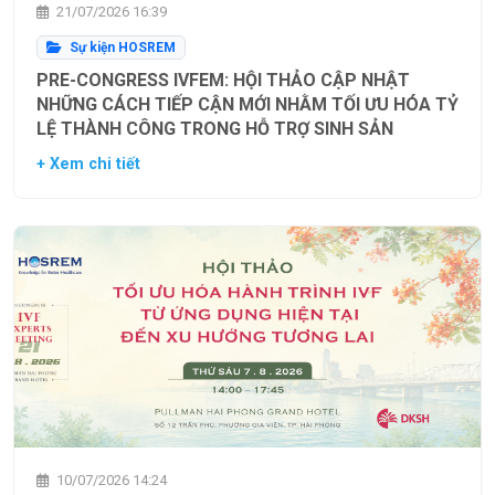
21/07/2026 16:39
Sự kiện HOSREM
PRE-CONGRESS IVFEM: HỘI THẢO CẬP NHẬT
NHỮNG CÁCH TIẾP CẬN MỚI NHẰM TỐI ƯU HÓA TỶ
LỆ THÀNH CÔNG TRONG HỖ TRỢ SINH SẢN
+ Xem chi tiết
10/07/2026 14:24