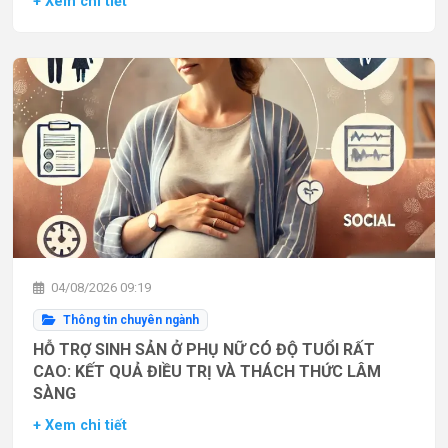
+ Xem chi tiết
04/08/2026 09:19
Thông tin chuyên ngành
HỖ TRỢ SINH SẢN Ở PHỤ NỮ CÓ ĐỘ TUỔI RẤT
CAO: KẾT QUẢ ĐIỀU TRỊ VÀ THÁCH THỨC LÂM
SÀNG
+ Xem chi tiết