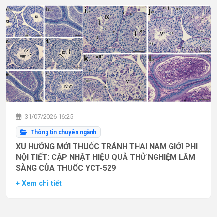
31/07/2026 16:25
Thông tin chuyên ngành
XU HƯỚNG MỚI THUỐC TRÁNH THAI NAM GIỚI PHI
NỘI TIẾT: CẬP NHẬT HIỆU QUẢ THỬ NGHIỆM LÂM
SÀNG CỦA THUỐC YCT-529
+ Xem chi tiết