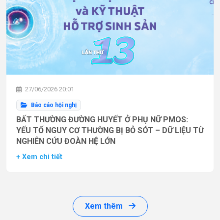
27/06/2026 20:01
Báo cáo hội nghị
BẤT THƯỜNG ĐƯỜNG HUYẾT Ở PHỤ NỮ PMOS:
YẾU TỐ NGUY CƠ THƯỜNG BỊ BỎ SÓT – DỮ LIỆU TỪ
NGHIÊN CỨU ĐOÀN HỆ LỚN
+ Xem chi tiết
Xem thêm