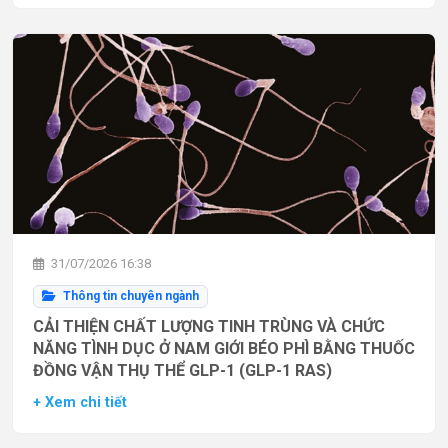
31/07/2026 16:38
Thông tin chuyên ngành
CẢI THIỆN CHẤT LƯỢNG TINH TRÙNG VÀ CHỨC
NĂNG TÌNH DỤC Ở NAM GIỚI BÉO PHÌ BẰNG THUỐC
ĐỒNG VẬN THỤ THỂ GLP-1 (GLP-1 RAS)
+ Xem chi tiết