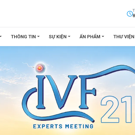
T
8
THÔNG TIN
SỰ KIỆN
ẤN PHẨM
THƯ VIỆN