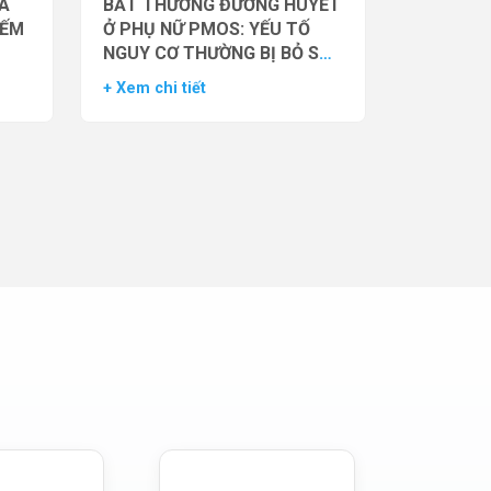
̉A
BẤT THƯỜNG ĐƯỜNG HUYẾT
IẾM
Ở PHỤ NỮ PMOS: YẾU TỐ
NGUY CƠ THƯỜNG BỊ BỎ SÓT
– DỮ LIỆU TỪ NGHIÊN CỨU
+ Xem chi tiết
ĐOÀN HỆ LỚN