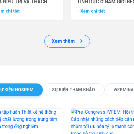
 ĐIỀU TRỊ VÀ THÁCH
TÌNH DỤC Ở NAM GIỚI BÉ
ỨC LÂM SÀNG
PHÌ BẰNG THUỐC ĐỒNG 
m chi tiết
+ Xem chi tiết
THỤ THỂ GLP-1 (GLP-1 R
Xem thêm
SỰ KIỆN HOSREM
SỰ KIỆN THAM KHẢO
WEBMINA