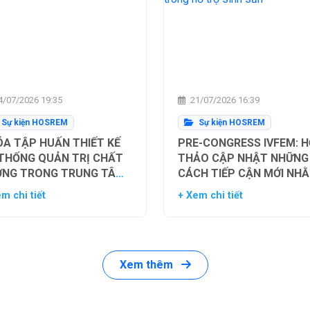
/07/2026 19:35
21/07/2026 16:39
Sự kiện HOSREM
Sự kiện HOSREM
A TẬP HUẤN THIẾT KẾ
PRE-CONGRESS IVFEM: H
 THỐNG QUẢN TRỊ CHẤT
THẢO CẬP NHẬT NHỮNG
ỢNG TRONG TRUNG TÂM
CÁCH TIẾP CẬN MỚI NH
Ụ TINH TRONG ỐNG
TỐI ƯU HÓA TỶ LỆ THÀN
m chi tiết
+ Xem chi tiết
HIỆM
CÔNG TRONG HỖ TRỢ SI
SẢN
Xem thêm