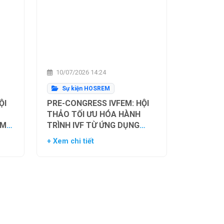
10/07/2026 14:24
Sự kiện HOSREM
ỘI
PRE-CONGRESS IVFEM: HỘI
THẢO TỐI ƯU HÓA HÀNH
ẰM
TRÌNH IVF TỪ ỨNG DỤNG
H
HIỆN TẠI ĐẾN XU HƯỚNG
+ Xem chi tiết
NH
TƯƠNG LAI