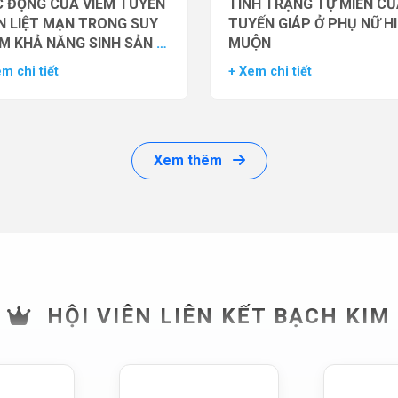
 ĐỘNG CỦA VIÊM TUYẾN
TÌNH TRẠNG TỰ MIỄN CU
N LIỆT MẠN TRONG SUY
TUYẾN GIÁP Ở PHỤ NỮ H
M KHẢ NĂNG SINH SẢN Ở
MUỘN
 GIỚI
m chi tiết
+ Xem chi tiết
Xem thêm
HỘI VIÊN LIÊN KẾT BẠCH KIM