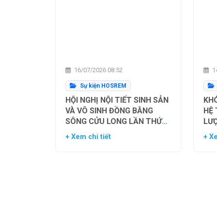
16/07/2026 08:52
14
Sự kiện HOSREM
HỘI NGHỊ NỘI TIẾT SINH SẢN
KHÓ
VÀ VÔ SINH ĐỒNG BẰNG
HỆ
SÔNG CỬU LONG LẦN THỨ
LƯ
NHẤT
TH
+ Xem chi tiết
+ Xe
NG