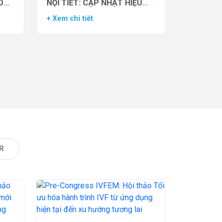
O
NỘI TIẾT: CẬP NHẬT HIỆU
VẬN
QUẢ THỬ NGHIỆM LÂM
+ Xem chi tiết
AS)
SÀNG CỦA THUỐC YCT-529
R