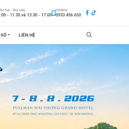
hứ hai - thứ sáu
Hotline
:00 - 11:30 và 13:30 - 17:00
0933 456 650
 SỐ
LIÊN HỆ