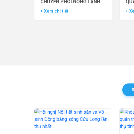
CHUYỂN PHÔI ĐÔNG LẠNH
QUẢ
TH
+ Xem chi tiết
+ Xe