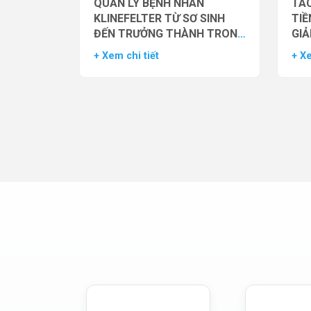
QUẢN LÝ BỆNH NHÂN
TÁC
KLINEFELTER TỪ SƠ SINH
TIỀ
ĐẾN TRƯỞNG THÀNH TRONG
GIẢ
THỰC HÀNH HỖ TRỢ SINH
NAM
+ Xem chi tiết
+ Xe
SẢN