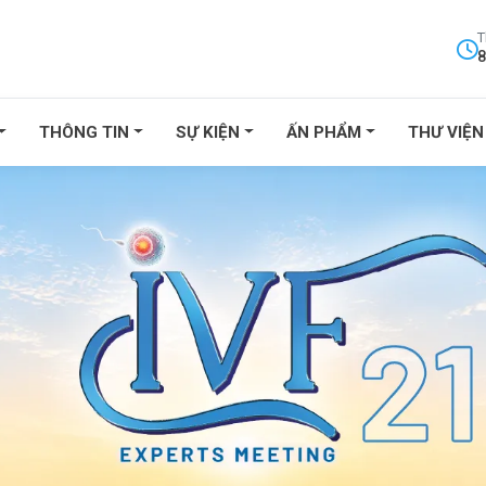
T
8
THÔNG TIN
SỰ KIỆN
ẤN PHẨM
THƯ VIỆN