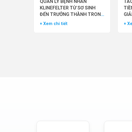
QUẢN LÝ BỆNH NHÂN
TÁC
KLINEFELTER TỪ SƠ SINH
TIỀ
ĐẾN TRƯỞNG THÀNH TRONG
GIẢ
THỰC HÀNH HỖ TRỢ SINH
NAM
+ Xem chi tiết
+ Xe
SẢN