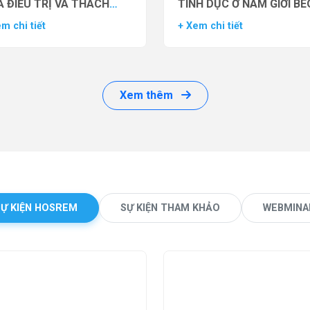
 ĐIỀU TRỊ VÀ THÁCH
TÌNH DỤC Ở NAM GIỚI BÉ
ỨC LÂM SÀNG
PHÌ BẰNG THUỐC ĐỒNG 
m chi tiết
+ Xem chi tiết
THỤ THỂ GLP-1 (GLP-1 R
Xem thêm
SỰ KIỆN HOSREM
SỰ KIỆN THAM KHẢO
WEBMINA