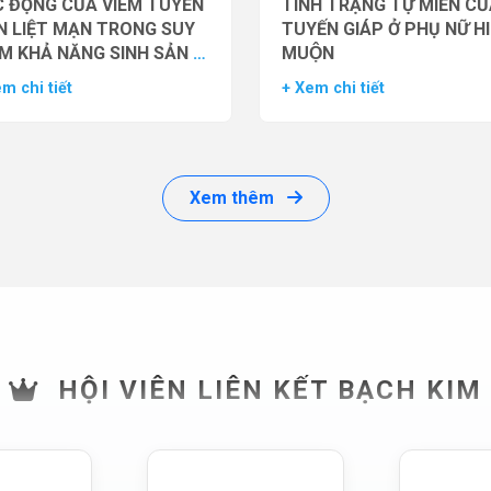
 ĐỘNG CỦA VIÊM TUYẾN
TÌNH TRẠNG TỰ MIỄN CU
N LIỆT MẠN TRONG SUY
TUYẾN GIÁP Ở PHỤ NỮ H
M KHẢ NĂNG SINH SẢN Ở
MUỘN
 GIỚI
m chi tiết
+ Xem chi tiết
Xem thêm
HỘI VIÊN LIÊN KẾT BẠCH KIM