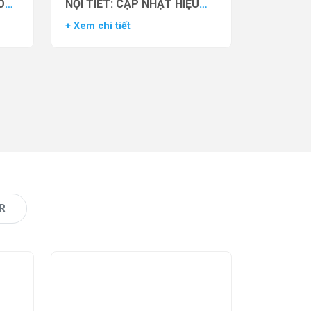
O
NỘI TIẾT: CẬP NHẬT HIỆU
VẬN
QUẢ THỬ NGHIỆM LÂM
+ Xem chi tiết
AS)
SÀNG CỦA THUỐC YCT-529
R