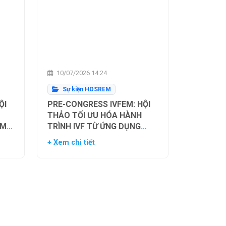
10/07/2026 14:24
Sự kiện HOSREM
ỘI
PRE-CONGRESS IVFEM: HỘI
THẢO TỐI ƯU HÓA HÀNH
ẰM
TRÌNH IVF TỪ ỨNG DỤNG
H
HIỆN TẠI ĐẾN XU HƯỚNG
+ Xem chi tiết
NH
TƯƠNG LAI