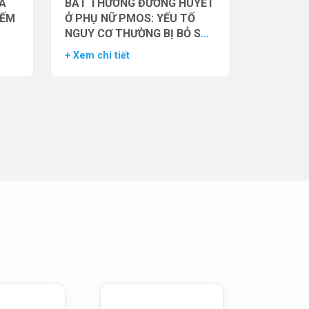
̉A
BẤT THƯỜNG ĐƯỜNG HUYẾT
IẾM
Ở PHỤ NỮ PMOS: YẾU TỐ
NGUY CƠ THƯỜNG BỊ BỎ SÓT
– DỮ LIỆU TỪ NGHIÊN CỨU
+ Xem chi tiết
ĐOÀN HỆ LỚN