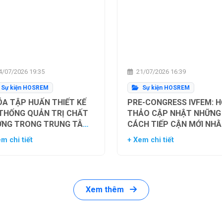
/07/2026 19:35
21/07/2026 16:39
Sự kiện HOSREM
Sự kiện HOSREM
A TẬP HUẤN THIẾT KẾ
PRE-CONGRESS IVFEM: H
 THỐNG QUẢN TRỊ CHẤT
THẢO CẬP NHẬT NHỮNG
ỢNG TRONG TRUNG TÂM
CÁCH TIẾP CẬN MỚI NH
Ụ TINH TRONG ỐNG
TỐI ƯU HÓA TỶ LỆ THÀN
m chi tiết
+ Xem chi tiết
HIỆM
CÔNG TRONG HỖ TRỢ SI
SẢN
Xem thêm