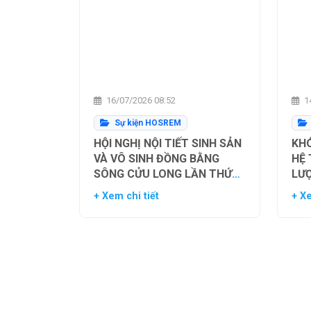
16/07/2026 08:52
14
Sự kiện HOSREM
HỘI NGHỊ NỘI TIẾT SINH SẢN
KHÓ
VÀ VÔ SINH ĐỒNG BẰNG
HỆ
SÔNG CỬU LONG LẦN THỨ
LƯ
NHẤT
TH
+ Xem chi tiết
+ Xe
NG