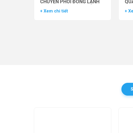
CHUYỂN PHÔI ĐÔNG LẠNH
QUẢ
TH
+ Xem chi tiết
+ Xe