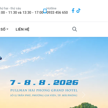
hứ hai - thứ sáu
Hotline
:00 - 11:30 và 13:30 - 17:00
0933 456 650
 SỐ
LIÊN HỆ