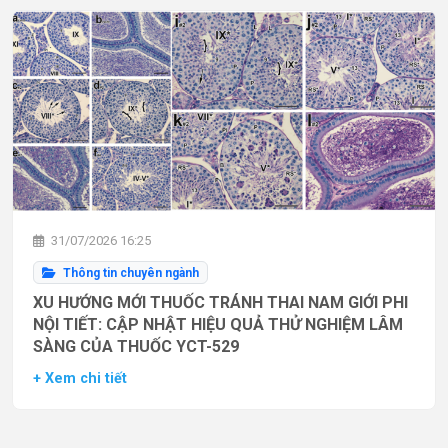
31/07/2026 16:25
Thông tin chuyên ngành
XU HƯỚNG MỚI THUỐC TRÁNH THAI NAM GIỚI PHI
NỘI TIẾT: CẬP NHẬT HIỆU QUẢ THỬ NGHIỆM LÂM
SÀNG CỦA THUỐC YCT-529
+ Xem chi tiết