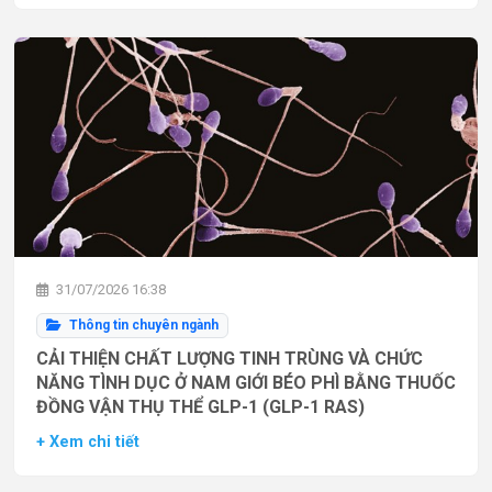
31/07/2026 16:38
Thông tin chuyên ngành
CẢI THIỆN CHẤT LƯỢNG TINH TRÙNG VÀ CHỨC
NĂNG TÌNH DỤC Ở NAM GIỚI BÉO PHÌ BẰNG THUỐC
ĐỒNG VẬN THỤ THỂ GLP-1 (GLP-1 RAS)
+ Xem chi tiết