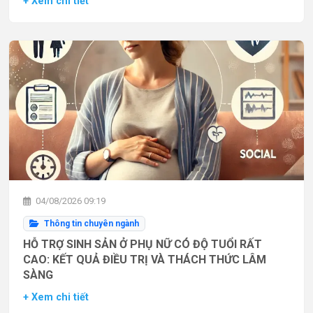
+ Xem chi tiết
04/08/2026 09:19
Thông tin chuyên ngành
HỖ TRỢ SINH SẢN Ở PHỤ NỮ CÓ ĐỘ TUỔI RẤT
CAO: KẾT QUẢ ĐIỀU TRỊ VÀ THÁCH THỨC LÂM
SÀNG
+ Xem chi tiết