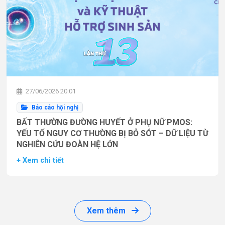
27/06/2026 20:01
Báo cáo hội nghị
BẤT THƯỜNG ĐƯỜNG HUYẾT Ở PHỤ NỮ PMOS:
YẾU TỐ NGUY CƠ THƯỜNG BỊ BỎ SÓT – DỮ LIỆU TỪ
NGHIÊN CỨU ĐOÀN HỆ LỚN
+ Xem chi tiết
Xem thêm