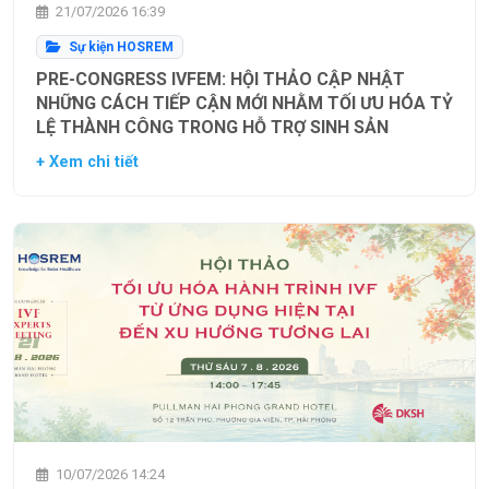
21/07/2026 16:39
Sự kiện HOSREM
PRE-CONGRESS IVFEM: HỘI THẢO CẬP NHẬT
NHỮNG CÁCH TIẾP CẬN MỚI NHẰM TỐI ƯU HÓA TỶ
LỆ THÀNH CÔNG TRONG HỖ TRỢ SINH SẢN
+ Xem chi tiết
10/07/2026 14:24