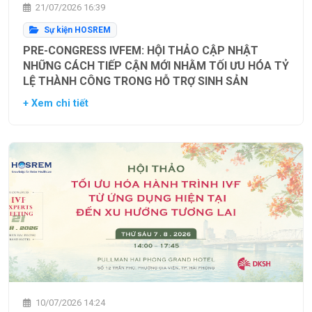
21/07/2026 16:39
Sự kiện HOSREM
PRE-CONGRESS IVFEM: HỘI THẢO CẬP NHẬT
NHỮNG CÁCH TIẾP CẬN MỚI NHẰM TỐI ƯU HÓA TỶ
LỆ THÀNH CÔNG TRONG HỖ TRỢ SINH SẢN
+ Xem chi tiết
10/07/2026 14:24