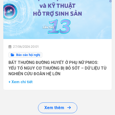
27/06/2026 20:01
Báo cáo hội nghị
BẤT THƯỜNG ĐƯỜNG HUYẾT Ở PHỤ NỮ PMOS:
YẾU TỐ NGUY CƠ THƯỜNG BỊ BỎ SÓT – DỮ LIỆU TỪ
NGHIÊN CỨU ĐOÀN HỆ LỚN
+ Xem chi tiết
Xem thêm