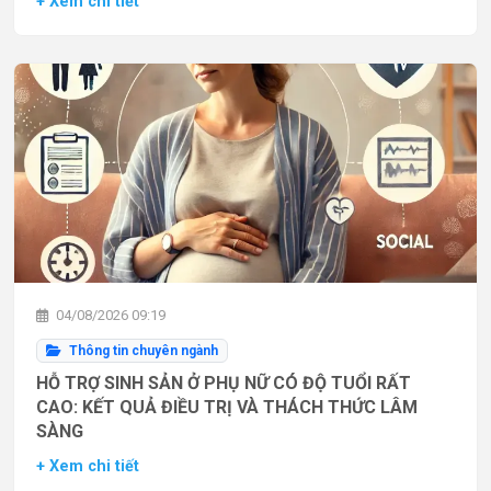
+ Xem chi tiết
04/08/2026 09:19
Thông tin chuyên ngành
HỖ TRỢ SINH SẢN Ở PHỤ NỮ CÓ ĐỘ TUỔI RẤT
CAO: KẾT QUẢ ĐIỀU TRỊ VÀ THÁCH THỨC LÂM
SÀNG
+ Xem chi tiết