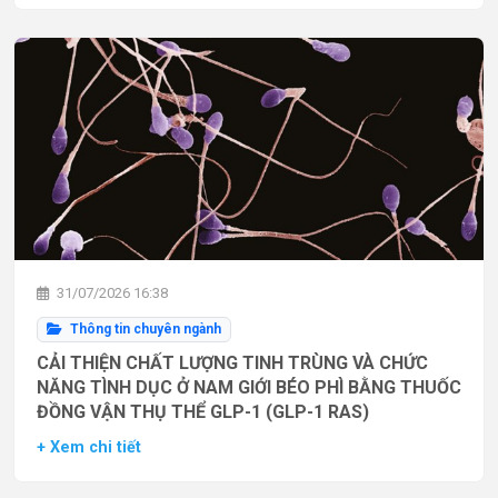
31/07/2026 16:38
Thông tin chuyên ngành
CẢI THIỆN CHẤT LƯỢNG TINH TRÙNG VÀ CHỨC
NĂNG TÌNH DỤC Ở NAM GIỚI BÉO PHÌ BẰNG THUỐC
ĐỒNG VẬN THỤ THỂ GLP-1 (GLP-1 RAS)
+ Xem chi tiết