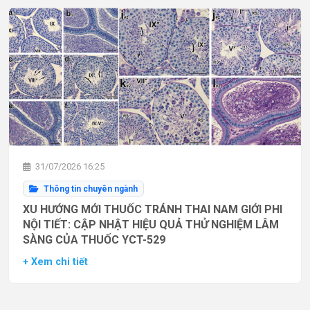
31/07/2026 16:25
Thông tin chuyên ngành
XU HƯỚNG MỚI THUỐC TRÁNH THAI NAM GIỚI PHI
NỘI TIẾT: CẬP NHẬT HIỆU QUẢ THỬ NGHIỆM LÂM
SÀNG CỦA THUỐC YCT-529
+ Xem chi tiết