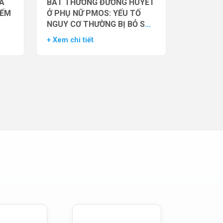
̉A
BẤT THƯỜNG ĐƯỜNG HUYẾT
IẾM
Ở PHỤ NỮ PMOS: YẾU TỐ
NGUY CƠ THƯỜNG BỊ BỎ SÓT
– DỮ LIỆU TỪ NGHIÊN CỨU
+ Xem chi tiết
ĐOÀN HỆ LỚN