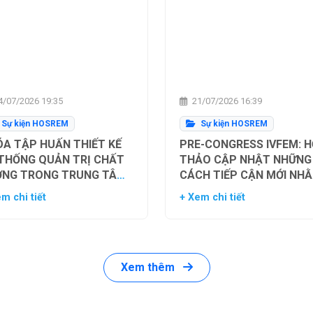
/07/2026 19:35
21/07/2026 16:39
Sự kiện HOSREM
Sự kiện HOSREM
A TẬP HUẤN THIẾT KẾ
PRE-CONGRESS IVFEM: H
 THỐNG QUẢN TRỊ CHẤT
THẢO CẬP NHẬT NHỮNG
ỢNG TRONG TRUNG TÂM
CÁCH TIẾP CẬN MỚI NH
Ụ TINH TRONG ỐNG
TỐI ƯU HÓA TỶ LỆ THÀN
m chi tiết
+ Xem chi tiết
HIỆM
CÔNG TRONG HỖ TRỢ SI
SẢN
Xem thêm