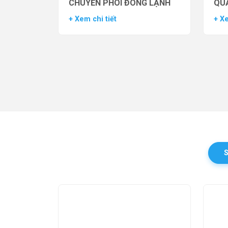
CHUYỂN PHÔI ĐÔNG LẠNH
QUẢ
TH
+ Xem chi tiết
+ Xe