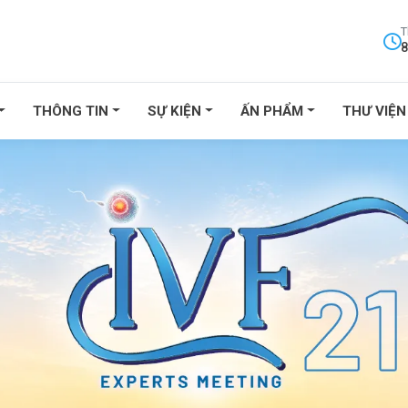
T
8
THÔNG TIN
SỰ KIỆN
ẤN PHẨM
THƯ VIỆN