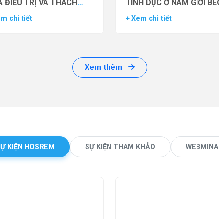
 ĐIỀU TRỊ VÀ THÁCH
TÌNH DỤC Ở NAM GIỚI BÉ
ỨC LÂM SÀNG
PHÌ BẰNG THUỐC ĐỒNG 
m chi tiết
+ Xem chi tiết
THỤ THỂ GLP-1 (GLP-1 R
Xem thêm
SỰ KIỆN HOSREM
SỰ KIỆN THAM KHẢO
WEBMINA