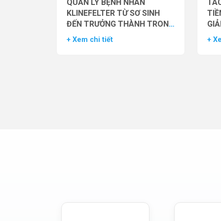
QUẢN LÝ BỆNH NHÂN
TÁC
KLINEFELTER TỪ SƠ SINH
TIỀ
ĐẾN TRƯỞNG THÀNH TRONG
GIẢ
THỰC HÀNH HỖ TRỢ SINH
NAM
+ Xem chi tiết
+ Xe
SẢN