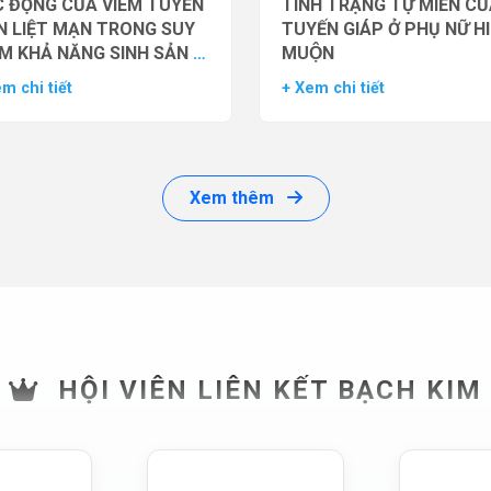
 ĐỘNG CỦA VIÊM TUYẾN
TÌNH TRẠNG TỰ MIỄN CU
N LIỆT MẠN TRONG SUY
TUYẾN GIÁP Ở PHỤ NỮ H
M KHẢ NĂNG SINH SẢN Ở
MUỘN
 GIỚI
m chi tiết
+ Xem chi tiết
Xem thêm
HỘI VIÊN LIÊN KẾT BẠCH KIM