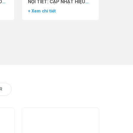
O
NỘI TIẾT: CẬP NHẬT HIỆU
VẬN
QUẢ THỬ NGHIỆM LÂM
+ Xem chi tiết
AS)
SÀNG CỦA THUỐC YCT-529
R