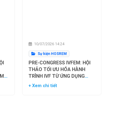
10/07/2026 14:24
Sự kiện HOSREM
ỘI
PRE-CONGRESS IVFEM: HỘI
THẢO TỐI ƯU HÓA HÀNH
ẰM
TRÌNH IVF TỪ ỨNG DỤNG
H
HIỆN TẠI ĐẾN XU HƯỚNG
+ Xem chi tiết
NH
TƯƠNG LAI