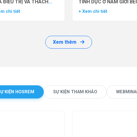
 ĐIỀU TRỊ VÀ THÁCH
TÌNH DỤC Ở NAM GIỚI BÉ
ỨC LÂM SÀNG
PHÌ BẰNG THUỐC ĐỒNG 
m chi tiết
+ Xem chi tiết
THỤ THỂ GLP-1 (GLP-1 R
Xem thêm
SỰ KIỆN HOSREM
SỰ KIỆN THAM KHẢO
WEBMINA