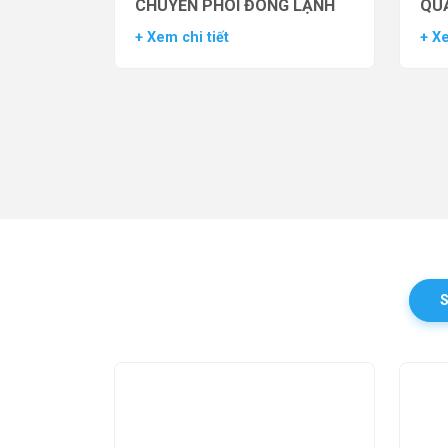
CHUYỂN PHÔI ĐÔNG LẠNH
QUẢ
TH
+ Xem chi tiết
+ Xe