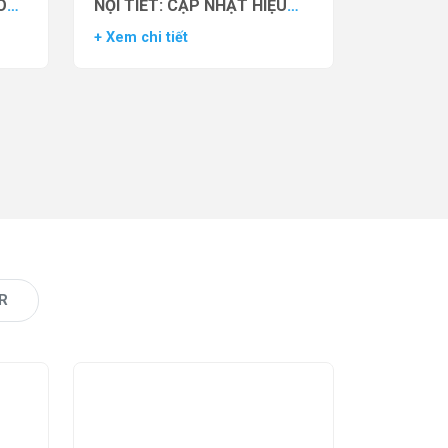
O
NỘI TIẾT: CẬP NHẬT HIỆU
VẬN
QUẢ THỬ NGHIỆM LÂM
+ Xem chi tiết
AS)
SÀNG CỦA THUỐC YCT-529
R