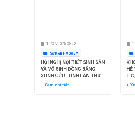
16/07/2026 08:52
14
Sự kiện HOSREM
HỘI NGHỊ NỘI TIẾT SINH SẢN
KHÓ
VÀ VÔ SINH ĐỒNG BẰNG
HỆ
SÔNG CỬU LONG LẦN THỨ
LƯ
NHẤT
TH
+ Xem chi tiết
+ Xe
NG