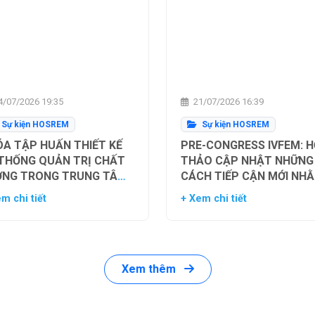
/07/2026 19:35
21/07/2026 16:39
Sự kiện HOSREM
Sự kiện HOSREM
A TẬP HUẤN THIẾT KẾ
PRE-CONGRESS IVFEM: H
 THỐNG QUẢN TRỊ CHẤT
THẢO CẬP NHẬT NHỮNG
ỢNG TRONG TRUNG TÂM
CÁCH TIẾP CẬN MỚI NH
Ụ TINH TRONG ỐNG
TỐI ƯU HÓA TỶ LỆ THÀN
m chi tiết
+ Xem chi tiết
HIỆM
CÔNG TRONG HỖ TRỢ SI
SẢN
Xem thêm