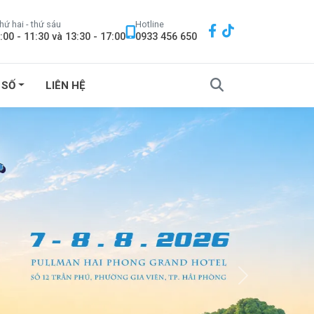
hứ hai - thứ sáu
Hotline
:00 - 11:30 và 13:30 - 17:00
0933 456 650
 SỐ
LIÊN HỆ