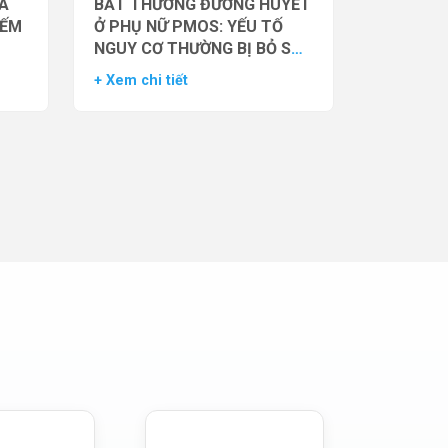
̉A
BẤT THƯỜNG ĐƯỜNG HUYẾT
IẾM
Ở PHỤ NỮ PMOS: YẾU TỐ
NGUY CƠ THƯỜNG BỊ BỎ SÓT
– DỮ LIỆU TỪ NGHIÊN CỨU
+ Xem chi tiết
ĐOÀN HỆ LỚN