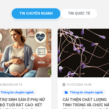
TIN CHUYÊN NGÀNH
TIN QUỐC TẾ
/08/2026 09:19
31/07/2026 16:38
Thông tin chuyên ngành
Thông tin chuyên ngành
TRỢ SINH SẢN Ở PHỤ NỮ
CẢI THIỆN CHẤT LƯỢNG
ĐỘ TUỔI RẤT CAO: KẾT
TINH TRÙNG VÀ CHỨC N