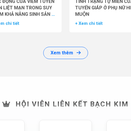
 ĐỘNG CỦA VIÊM TUYẾN
TÌNH TRẠNG TỰ MIỄN CU
N LIỆT MẠN TRONG SUY
TUYẾN GIÁP Ở PHỤ NỮ H
M KHẢ NĂNG SINH SẢN Ở
MUỘN
 GIỚI
m chi tiết
+ Xem chi tiết
Xem thêm
HỘI VIÊN LIÊN KẾT BẠCH KIM