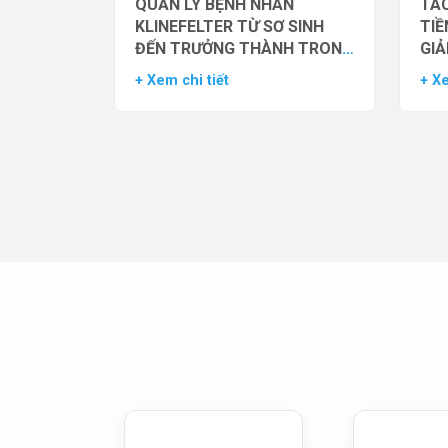
QUẢN LÝ BỆNH NHÂN
TÁC
KLINEFELTER TỪ SƠ SINH
TIỀ
ĐẾN TRƯỞNG THÀNH TRONG
GIẢ
THỰC HÀNH HỖ TRỢ SINH
NAM
+ Xem chi tiết
+ Xe
SẢN