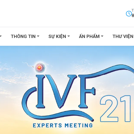
T
8
THÔNG TIN
SỰ KIỆN
ẤN PHẨM
THƯ VIỆN