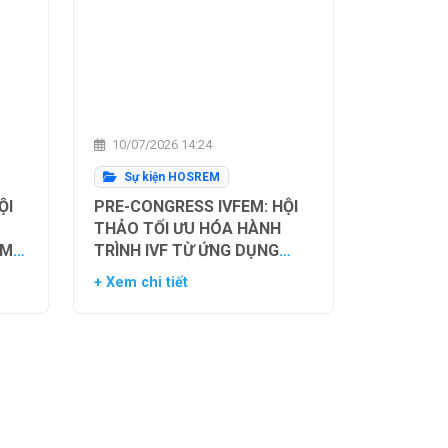
10/07/2026 14:24
Sự kiện HOSREM
ỘI
PRE-CONGRESS IVFEM: HỘI
THẢO TỐI ƯU HÓA HÀNH
ẰM
TRÌNH IVF TỪ ỨNG DỤNG
H
HIỆN TẠI ĐẾN XU HƯỚNG
+ Xem chi tiết
NH
TƯƠNG LAI