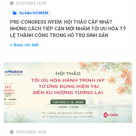
21/07/2026 16:39
Sự kiện HOSREM
PRE-CONGRESS IVFEM: HỘI THẢO CẬP NHẬT
NHỮNG CÁCH TIẾP CẬN MỚI NHẰM TỐI ƯU HÓA TỶ
LỆ THÀNH CÔNG TRONG HỖ TRỢ SINH SẢN
+ Xem chi tiết
10/07/2026 14:24