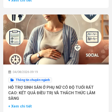
+ Xem chi tiết
04/08/2026 09:19
Thông tin chuyên ngành
HỖ TRỢ SINH SẢN Ở PHỤ NỮ CÓ ĐỘ TUỔI RẤT
CAO: KẾT QUẢ ĐIỀU TRỊ VÀ THÁCH THỨC LÂM
SÀNG
+ Xem chi tiết