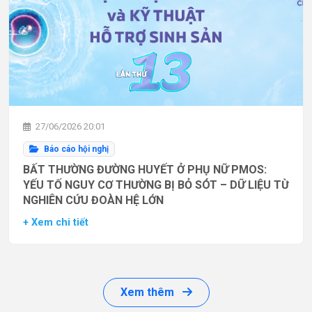
27/06/2026 20:01
Báo cáo hội nghị
BẤT THƯỜNG ĐƯỜNG HUYẾT Ở PHỤ NỮ PMOS:
YẾU TỐ NGUY CƠ THƯỜNG BỊ BỎ SÓT – DỮ LIỆU TỪ
NGHIÊN CỨU ĐOÀN HỆ LỚN
+ Xem chi tiết
Xem thêm