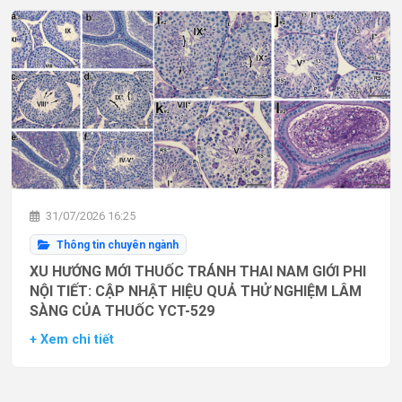
31/07/2026 16:25
Thông tin chuyên ngành
XU HƯỚNG MỚI THUỐC TRÁNH THAI NAM GIỚI PHI
NỘI TIẾT: CẬP NHẬT HIỆU QUẢ THỬ NGHIỆM LÂM
SÀNG CỦA THUỐC YCT-529
+ Xem chi tiết