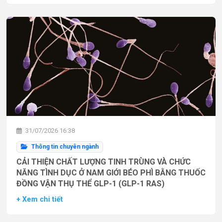
31/07/2026 16:38
Thông tin chuyên ngành
CẢI THIỆN CHẤT LƯỢNG TINH TRÙNG VÀ CHỨC
NĂNG TÌNH DỤC Ở NAM GIỚI BÉO PHÌ BẰNG THUỐC
ĐỒNG VẬN THỤ THỂ GLP-1 (GLP-1 RAS)
+ Xem chi tiết