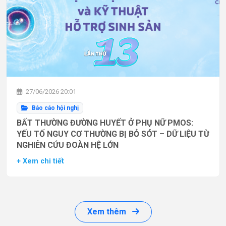
27/06/2026 20:01
Báo cáo hội nghị
BẤT THƯỜNG ĐƯỜNG HUYẾT Ở PHỤ NỮ PMOS:
YẾU TỐ NGUY CƠ THƯỜNG BỊ BỎ SÓT – DỮ LIỆU TỪ
NGHIÊN CỨU ĐOÀN HỆ LỚN
+ Xem chi tiết
Xem thêm