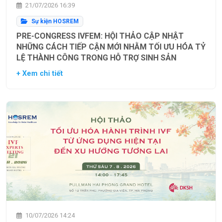
21/07/2026 16:39
Sự kiện HOSREM
PRE-CONGRESS IVFEM: HỘI THẢO CẬP NHẬT
NHỮNG CÁCH TIẾP CẬN MỚI NHẰM TỐI ƯU HÓA TỶ
LỆ THÀNH CÔNG TRONG HỖ TRỢ SINH SẢN
+ Xem chi tiết
10/07/2026 14:24