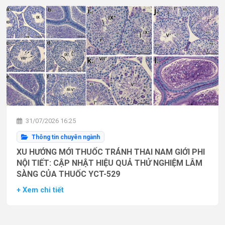
31/07/2026 16:25
Thông tin chuyên ngành
XU HƯỚNG MỚI THUỐC TRÁNH THAI NAM GIỚI PHI
NỘI TIẾT: CẬP NHẬT HIỆU QUẢ THỬ NGHIỆM LÂM
SÀNG CỦA THUỐC YCT-529
+ Xem chi tiết