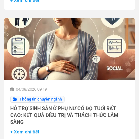
+ Xem chi tiết
04/08/2026 09:19
Thông tin chuyên ngành
HỖ TRỢ SINH SẢN Ở PHỤ NỮ CÓ ĐỘ TUỔI RẤT
CAO: KẾT QUẢ ĐIỀU TRỊ VÀ THÁCH THỨC LÂM
SÀNG
+ Xem chi tiết