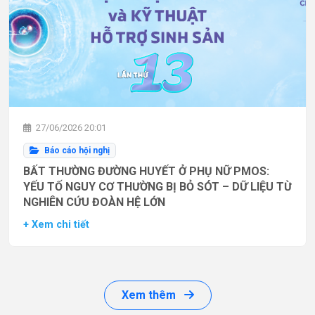
27/06/2026 20:01
Báo cáo hội nghị
BẤT THƯỜNG ĐƯỜNG HUYẾT Ở PHỤ NỮ PMOS:
YẾU TỐ NGUY CƠ THƯỜNG BỊ BỎ SÓT – DỮ LIỆU TỪ
NGHIÊN CỨU ĐOÀN HỆ LỚN
+ Xem chi tiết
Xem thêm