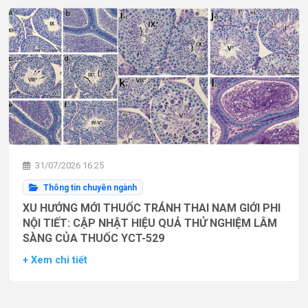
31/07/2026 16:25
Thông tin chuyên ngành
XU HƯỚNG MỚI THUỐC TRÁNH THAI NAM GIỚI PHI
NỘI TIẾT: CẬP NHẬT HIỆU QUẢ THỬ NGHIỆM LÂM
SÀNG CỦA THUỐC YCT-529
+ Xem chi tiết