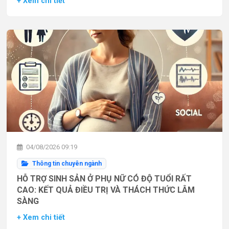
+ Xem chi tiết
04/08/2026 09:19
Thông tin chuyên ngành
HỖ TRỢ SINH SẢN Ở PHỤ NỮ CÓ ĐỘ TUỔI RẤT
CAO: KẾT QUẢ ĐIỀU TRỊ VÀ THÁCH THỨC LÂM
SÀNG
+ Xem chi tiết