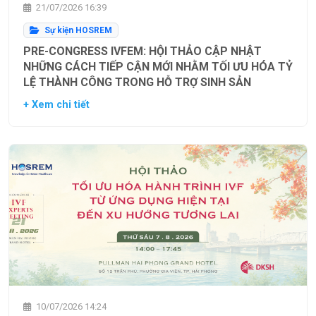
21/07/2026 16:39
Sự kiện HOSREM
PRE-CONGRESS IVFEM: HỘI THẢO CẬP NHẬT
NHỮNG CÁCH TIẾP CẬN MỚI NHẰM TỐI ƯU HÓA TỶ
LỆ THÀNH CÔNG TRONG HỖ TRỢ SINH SẢN
+ Xem chi tiết
10/07/2026 14:24