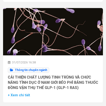
31/07/2026 16:38
Thông tin chuyên ngành
CẢI THIỆN CHẤT LƯỢNG TINH TRÙNG VÀ CHỨC
NĂNG TÌNH DỤC Ở NAM GIỚI BÉO PHÌ BẰNG THUỐC
ĐỒNG VẬN THỤ THỂ GLP-1 (GLP-1 RAS)
+ Xem chi tiết