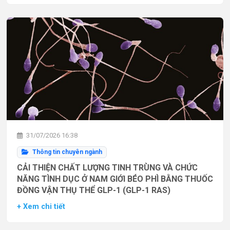
31/07/2026 16:38
Thông tin chuyên ngành
CẢI THIỆN CHẤT LƯỢNG TINH TRÙNG VÀ CHỨC
NĂNG TÌNH DỤC Ở NAM GIỚI BÉO PHÌ BẰNG THUỐC
ĐỒNG VẬN THỤ THỂ GLP-1 (GLP-1 RAS)
+ Xem chi tiết