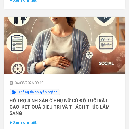
+ Xem chi tiết
04/08/2026 09:19
Thông tin chuyên ngành
HỖ TRỢ SINH SẢN Ở PHỤ NỮ CÓ ĐỘ TUỔI RẤT
CAO: KẾT QUẢ ĐIỀU TRỊ VÀ THÁCH THỨC LÂM
SÀNG
+ Xem chi tiết