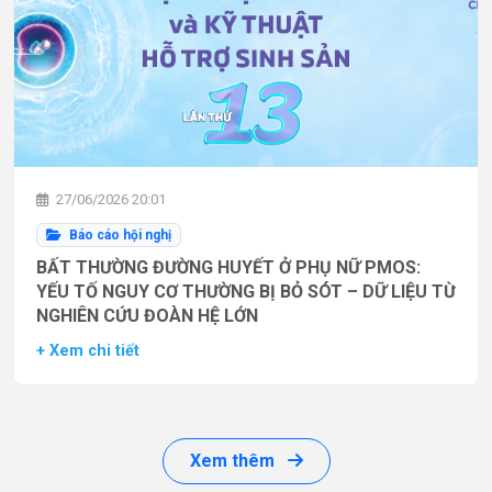
27/06/2026 20:01
Báo cáo hội nghị
BẤT THƯỜNG ĐƯỜNG HUYẾT Ở PHỤ NỮ PMOS:
YẾU TỐ NGUY CƠ THƯỜNG BỊ BỎ SÓT – DỮ LIỆU TỪ
NGHIÊN CỨU ĐOÀN HỆ LỚN
+ Xem chi tiết
Xem thêm