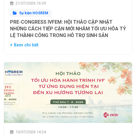
21/07/2026 16:39
Sự kiện HOSREM
PRE-CONGRESS IVFEM: HỘI THẢO CẬP NHẬT
NHỮNG CÁCH TIẾP CẬN MỚI NHẰM TỐI ƯU HÓA TỶ
LỆ THÀNH CÔNG TRONG HỖ TRỢ SINH SẢN
+ Xem chi tiết
10/07/2026 14:24