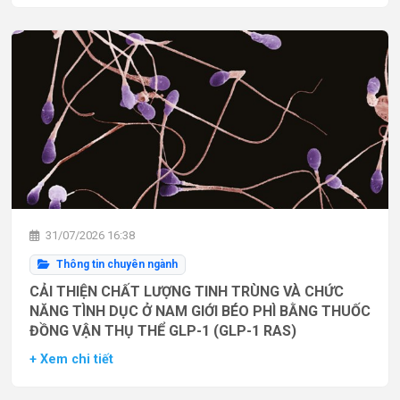
31/07/2026 16:38
Thông tin chuyên ngành
CẢI THIỆN CHẤT LƯỢNG TINH TRÙNG VÀ CHỨC
NĂNG TÌNH DỤC Ở NAM GIỚI BÉO PHÌ BẰNG THUỐC
ĐỒNG VẬN THỤ THỂ GLP-1 (GLP-1 RAS)
+ Xem chi tiết