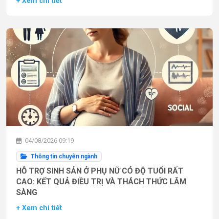
+ Xem chi tiết
04/08/2026 09:19
Thông tin chuyên ngành
HỖ TRỢ SINH SẢN Ở PHỤ NỮ CÓ ĐỘ TUỔI RẤT
CAO: KẾT QUẢ ĐIỀU TRỊ VÀ THÁCH THỨC LÂM
SÀNG
+ Xem chi tiết