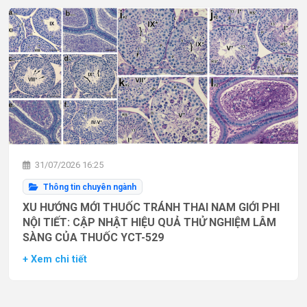
31/07/2026 16:25
Thông tin chuyên ngành
XU HƯỚNG MỚI THUỐC TRÁNH THAI NAM GIỚI PHI
NỘI TIẾT: CẬP NHẬT HIỆU QUẢ THỬ NGHIỆM LÂM
SÀNG CỦA THUỐC YCT-529
+ Xem chi tiết