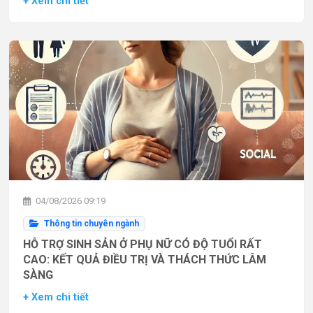
+ Xem chi tiết
04/08/2026 09:19
Thông tin chuyên ngành
HỖ TRỢ SINH SẢN Ở PHỤ NỮ CÓ ĐỘ TUỔI RẤT
CAO: KẾT QUẢ ĐIỀU TRỊ VÀ THÁCH THỨC LÂM
SÀNG
+ Xem chi tiết