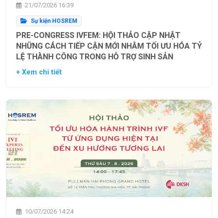
21/07/2026 16:39
Sự kiện HOSREM
PRE-CONGRESS IVFEM: HỘI THẢO CẬP NHẬT
NHỮNG CÁCH TIẾP CẬN MỚI NHẰM TỐI ƯU HÓA TỶ
LỆ THÀNH CÔNG TRONG HỖ TRỢ SINH SẢN
+ Xem chi tiết
10/07/2026 14:24