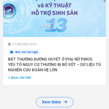
27/06/2026 20:01
Báo cáo hội nghị
BẤT THƯỜNG ĐƯỜNG HUYẾT Ở PHỤ NỮ PMOS:
YẾU TỐ NGUY CƠ THƯỜNG BỊ BỎ SÓT – DỮ LIỆU TỪ
NGHIÊN CỨU ĐOÀN HỆ LỚN
+ Xem chi tiết
Xem thêm