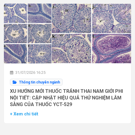
31/07/2026 16:25
Thông tin chuyên ngành
XU HƯỚNG MỚI THUỐC TRÁNH THAI NAM GIỚI PHI
NỘI TIẾT: CẬP NHẬT HIỆU QUẢ THỬ NGHIỆM LÂM
SÀNG CỦA THUỐC YCT-529
+ Xem chi tiết