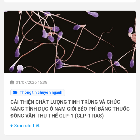
31/07/2026 16:38
Thông tin chuyên ngành
CẢI THIỆN CHẤT LƯỢNG TINH TRÙNG VÀ CHỨC
NĂNG TÌNH DỤC Ở NAM GIỚI BÉO PHÌ BẰNG THUỐC
ĐỒNG VẬN THỤ THỂ GLP-1 (GLP-1 RAS)
+ Xem chi tiết