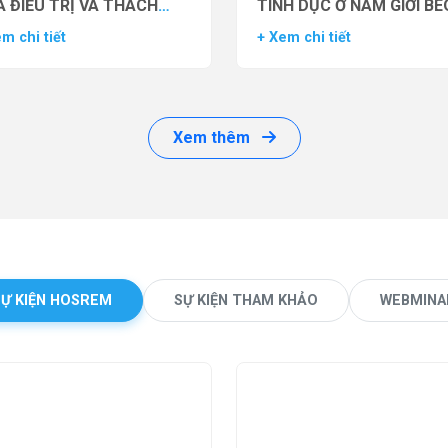
 ĐIỀU TRỊ VÀ THÁCH
TÌNH DỤC Ở NAM GIỚI BÉ
ỨC LÂM SÀNG
PHÌ BẰNG THUỐC ĐỒNG 
m chi tiết
+ Xem chi tiết
THỤ THỂ GLP-1 (GLP-1 R
Xem thêm
SỰ KIỆN HOSREM
SỰ KIỆN THAM KHẢO
WEBMINA