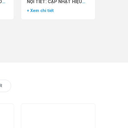
O
NỘI TIẾT: CẬP NHẬT HIỆU
VẬN
QUẢ THỬ NGHIỆM LÂM
+ Xem chi tiết
AS)
SÀNG CỦA THUỐC YCT-529
R