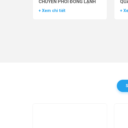
CHUYỂN PHÔI ĐÔNG LẠNH
QUẢ
TH
+ Xem chi tiết
+ Xe