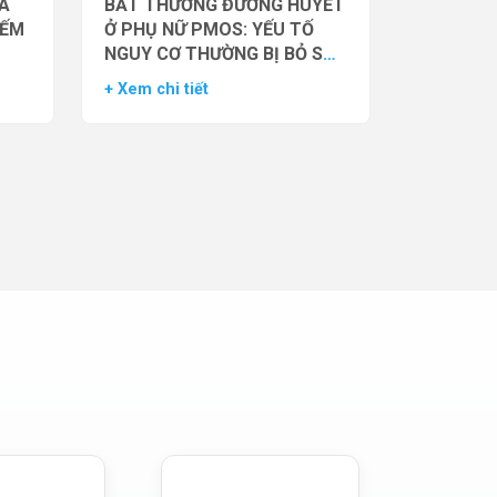
̉A
BẤT THƯỜNG ĐƯỜNG HUYẾT
IẾM
Ở PHỤ NỮ PMOS: YẾU TỐ
NGUY CƠ THƯỜNG BỊ BỎ SÓT
– DỮ LIỆU TỪ NGHIÊN CỨU
+ Xem chi tiết
ĐOÀN HỆ LỚN