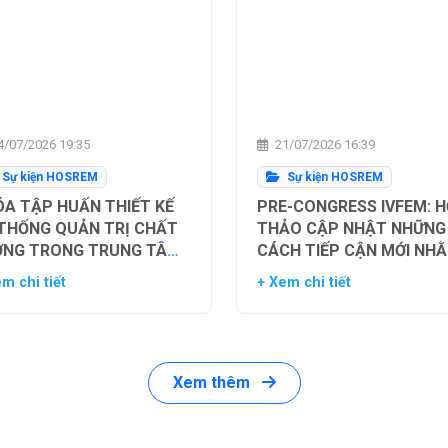
/07/2026 19:35
21/07/2026 16:39
Sự kiện HOSREM
Sự kiện HOSREM
A TẬP HUẤN THIẾT KẾ
PRE-CONGRESS IVFEM: H
 THỐNG QUẢN TRỊ CHẤT
THẢO CẬP NHẬT NHỮNG
ỢNG TRONG TRUNG TÂM
CÁCH TIẾP CẬN MỚI NH
Ụ TINH TRONG ỐNG
TỐI ƯU HÓA TỶ LỆ THÀN
m chi tiết
+ Xem chi tiết
HIỆM
CÔNG TRONG HỖ TRỢ SI
SẢN
Xem thêm