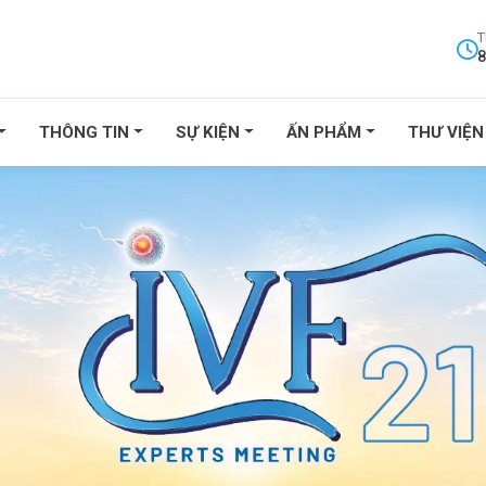
T
8
THÔNG TIN
SỰ KIỆN
ẤN PHẨM
THƯ VIỆN