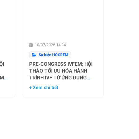
10/07/2026 14:24
Sự kiện HOSREM
ỘI
PRE-CONGRESS IVFEM: HỘI
THẢO TỐI ƯU HÓA HÀNH
ẰM
TRÌNH IVF TỪ ỨNG DỤNG
H
HIỆN TẠI ĐẾN XU HƯỚNG
+ Xem chi tiết
NH
TƯƠNG LAI