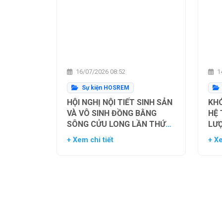
16/07/2026 08:52
14
Sự kiện HOSREM
HỘI NGHỊ NỘI TIẾT SINH SẢN
KHÓ
VÀ VÔ SINH ĐỒNG BẰNG
HỆ
SÔNG CỬU LONG LẦN THỨ
LƯ
NHẤT
TH
+ Xem chi tiết
+ Xe
NG