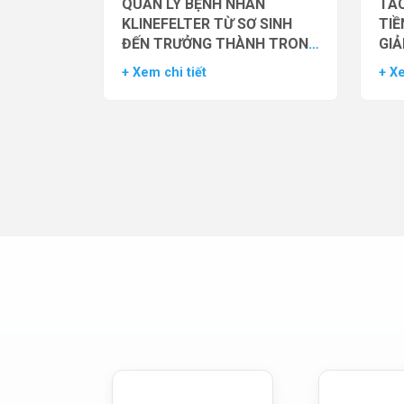
QUẢN LÝ BỆNH NHÂN
TÁC
KLINEFELTER TỪ SƠ SINH
TIỀ
ĐẾN TRƯỞNG THÀNH TRONG
GIẢ
THỰC HÀNH HỖ TRỢ SINH
NAM
+ Xem chi tiết
+ Xe
SẢN