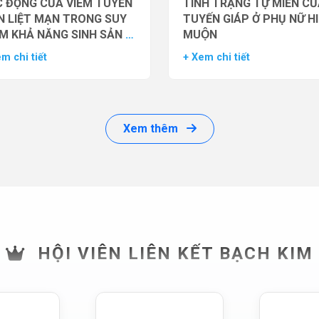
 ĐỘNG CỦA VIÊM TUYẾN
TÌNH TRẠNG TỰ MIỄN CU
N LIỆT MẠN TRONG SUY
TUYẾN GIÁP Ở PHỤ NỮ H
M KHẢ NĂNG SINH SẢN Ở
MUỘN
 GIỚI
m chi tiết
+ Xem chi tiết
Xem thêm
HỘI VIÊN LIÊN KẾT BẠCH KIM