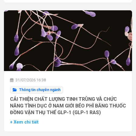
31/07/2026 16:38
Thông tin chuyên ngành
CẢI THIỆN CHẤT LƯỢNG TINH TRÙNG VÀ CHỨC
NĂNG TÌNH DỤC Ở NAM GIỚI BÉO PHÌ BẰNG THUỐC
ĐỒNG VẬN THỤ THỂ GLP-1 (GLP-1 RAS)
+ Xem chi tiết