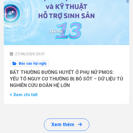
27/06/2026 20:01
Báo cáo hội nghị
BẤT THƯỜNG ĐƯỜNG HUYẾT Ở PHỤ NỮ PMOS:
YẾU TỐ NGUY CƠ THƯỜNG BỊ BỎ SÓT – DỮ LIỆU TỪ
NGHIÊN CỨU ĐOÀN HỆ LỚN
+ Xem chi tiết
Xem thêm