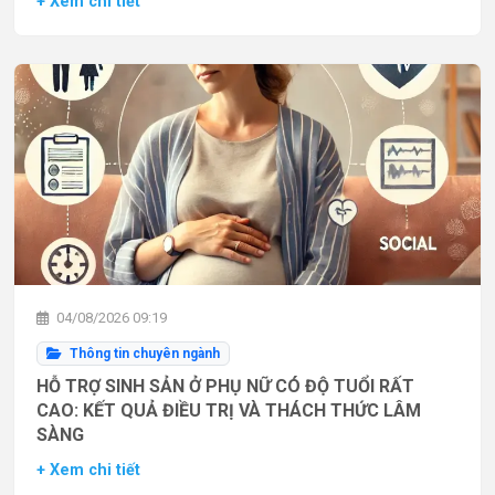
+ Xem chi tiết
04/08/2026 09:19
Thông tin chuyên ngành
HỖ TRỢ SINH SẢN Ở PHỤ NỮ CÓ ĐỘ TUỔI RẤT
CAO: KẾT QUẢ ĐIỀU TRỊ VÀ THÁCH THỨC LÂM
SÀNG
+ Xem chi tiết