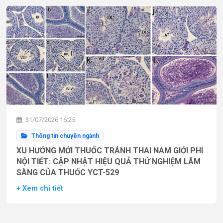
31/07/2026 16:25
Thông tin chuyên ngành
XU HƯỚNG MỚI THUỐC TRÁNH THAI NAM GIỚI PHI
NỘI TIẾT: CẬP NHẬT HIỆU QUẢ THỬ NGHIỆM LÂM
SÀNG CỦA THUỐC YCT-529
+ Xem chi tiết