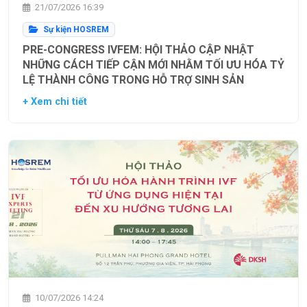
21/07/2026 16:39
Sự kiện HOSREM
PRE-CONGRESS IVFEM: HỘI THẢO CẬP NHẬT
NHỮNG CÁCH TIẾP CẬN MỚI NHẰM TỐI ƯU HÓA TỶ
LỆ THÀNH CÔNG TRONG HỖ TRỢ SINH SẢN
+ Xem chi tiết
10/07/2026 14:24