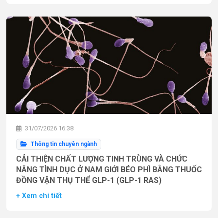
31/07/2026 16:38
Thông tin chuyên ngành
CẢI THIỆN CHẤT LƯỢNG TINH TRÙNG VÀ CHỨC
NĂNG TÌNH DỤC Ở NAM GIỚI BÉO PHÌ BẰNG THUỐC
ĐỒNG VẬN THỤ THỂ GLP-1 (GLP-1 RAS)
+ Xem chi tiết