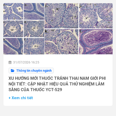
31/07/2026 16:25
Thông tin chuyên ngành
XU HƯỚNG MỚI THUỐC TRÁNH THAI NAM GIỚI PHI
NỘI TIẾT: CẬP NHẬT HIỆU QUẢ THỬ NGHIỆM LÂM
SÀNG CỦA THUỐC YCT-529
+ Xem chi tiết