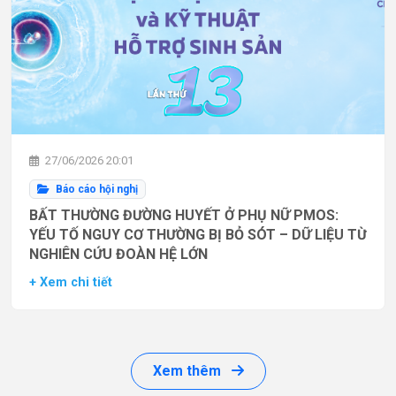
27/06/2026 20:01
Báo cáo hội nghị
BẤT THƯỜNG ĐƯỜNG HUYẾT Ở PHỤ NỮ PMOS:
YẾU TỐ NGUY CƠ THƯỜNG BỊ BỎ SÓT – DỮ LIỆU TỪ
NGHIÊN CỨU ĐOÀN HỆ LỚN
+ Xem chi tiết
Xem thêm