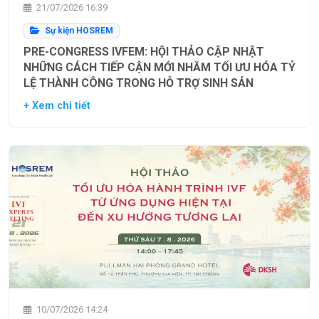
21/07/2026 16:39
Sự kiện HOSREM
PRE-CONGRESS IVFEM: HỘI THẢO CẬP NHẬT
NHỮNG CÁCH TIẾP CẬN MỚI NHẰM TỐI ƯU HÓA TỶ
LỆ THÀNH CÔNG TRONG HỖ TRỢ SINH SẢN
+ Xem chi tiết
10/07/2026 14:24