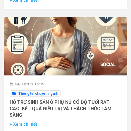
+ Xem chi tiết
04/08/2026 09:19
Thông tin chuyên ngành
HỖ TRỢ SINH SẢN Ở PHỤ NỮ CÓ ĐỘ TUỔI RẤT
CAO: KẾT QUẢ ĐIỀU TRỊ VÀ THÁCH THỨC LÂM
SÀNG
+ Xem chi tiết