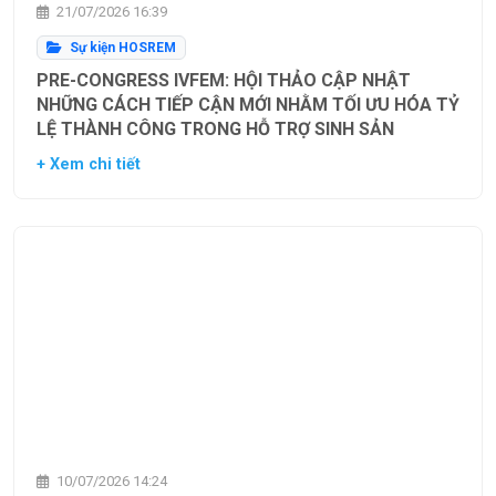
21/07/2026 16:39
Sự kiện HOSREM
PRE-CONGRESS IVFEM: HỘI THẢO CẬP NHẬT
NHỮNG CÁCH TIẾP CẬN MỚI NHẰM TỐI ƯU HÓA TỶ
LỆ THÀNH CÔNG TRONG HỖ TRỢ SINH SẢN
+ Xem chi tiết
10/07/2026 14:24