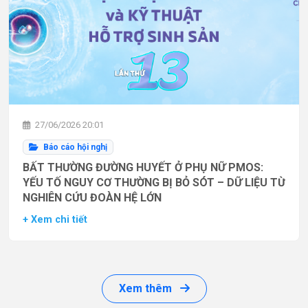
27/06/2026 20:01
Báo cáo hội nghị
BẤT THƯỜNG ĐƯỜNG HUYẾT Ở PHỤ NỮ PMOS:
YẾU TỐ NGUY CƠ THƯỜNG BỊ BỎ SÓT – DỮ LIỆU TỪ
NGHIÊN CỨU ĐOÀN HỆ LỚN
+ Xem chi tiết
Xem thêm