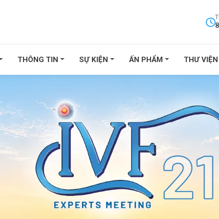
T
8
THÔNG TIN
SỰ KIỆN
ẤN PHẨM
THƯ VIỆN