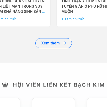
 ĐỘNG CỦA VIÊM TUYẾN
TÌNH TRẠNG TỰ MIỄN CU
N LIỆT MẠN TRONG SUY
TUYẾN GIÁP Ở PHỤ NỮ H
M KHẢ NĂNG SINH SẢN Ở
MUỘN
 GIỚI
m chi tiết
+ Xem chi tiết
Xem thêm
HỘI VIÊN LIÊN KẾT BẠCH KIM