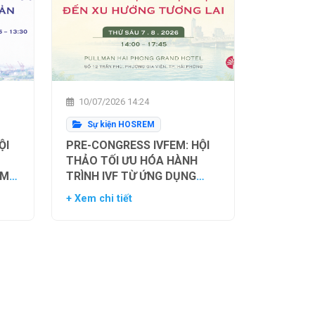
10/07/2026 14:24
Sự kiện HOSREM
ỘI
PRE-CONGRESS IVFEM: HỘI
THẢO TỐI ƯU HÓA HÀNH
ẰM
TRÌNH IVF TỪ ỨNG DỤNG
H
HIỆN TẠI ĐẾN XU HƯỚNG
+ Xem chi tiết
NH
TƯƠNG LAI