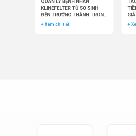
QUẢN LÝ BỆNH NHÂN
TÁC
KLINEFELTER TỪ SƠ SINH
TIỀ
ĐẾN TRƯỞNG THÀNH TRONG
GIẢ
THỰC HÀNH HỖ TRỢ SINH
NAM
+ Xem chi tiết
+ Xe
SẢN