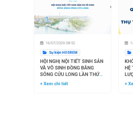
16/07/2026 08:52
14
Sự kiện HOSREM
HỘI NGHỊ NỘI TIẾT SINH SẢN
KHÓ
VÀ VÔ SINH ĐỒNG BẰNG
HỆ
SÔNG CỬU LONG LẦN THỨ
LƯ
NHẤT
TH
+ Xem chi tiết
+ Xe
NG