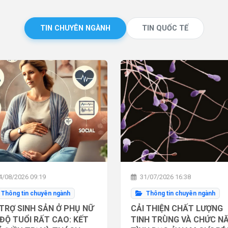
TIN CHUYÊN NGÀNH
TIN QUỐC TẾ
/08/2026 09:19
31/07/2026 16:38
Thông tin chuyên ngành
Thông tin chuyên ngành
TRỢ SINH SẢN Ở PHỤ NỮ
CẢI THIỆN CHẤT LƯỢNG
ĐỘ TUỔI RẤT CAO: KẾT
TINH TRÙNG VÀ CHỨC N