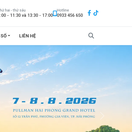
hứ hai - thứ sáu
Hotline
:00 - 11:30 và 13:30 - 17:00
0933 456 650
 SỐ
LIÊN HỆ