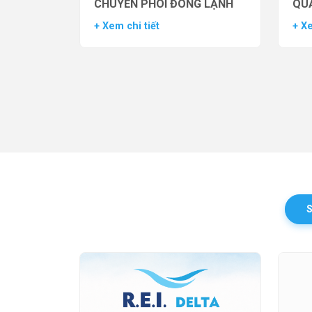
CHUYỂN PHÔI ĐÔNG LẠNH
QUẢ
TH
+ Xem chi tiết
+ Xe