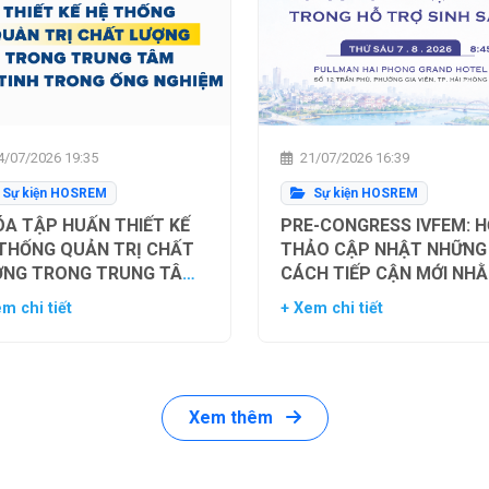
/07/2026 19:35
21/07/2026 16:39
Sự kiện HOSREM
Sự kiện HOSREM
A TẬP HUẤN THIẾT KẾ
PRE-CONGRESS IVFEM: H
 THỐNG QUẢN TRỊ CHẤT
THẢO CẬP NHẬT NHỮNG
ỢNG TRONG TRUNG TÂM
CÁCH TIẾP CẬN MỚI NH
Ụ TINH TRONG ỐNG
TỐI ƯU HÓA TỶ LỆ THÀN
m chi tiết
+ Xem chi tiết
HIỆM
CÔNG TRONG HỖ TRỢ SI
SẢN
Xem thêm