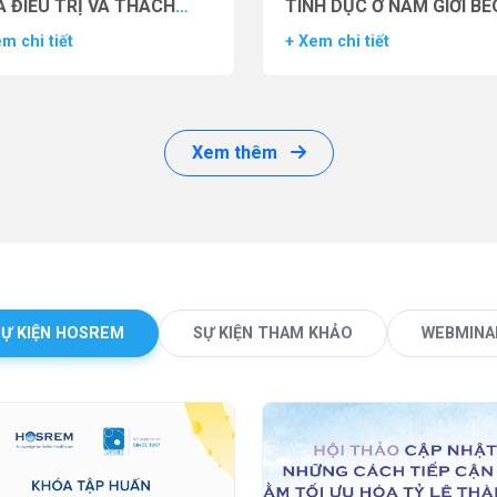
 ĐIỀU TRỊ VÀ THÁCH
TÌNH DỤC Ở NAM GIỚI BÉ
ỨC LÂM SÀNG
PHÌ BẰNG THUỐC ĐỒNG 
m chi tiết
+ Xem chi tiết
THỤ THỂ GLP-1 (GLP-1 R
Xem thêm
SỰ KIỆN HOSREM
SỰ KIỆN THAM KHẢO
WEBMINA