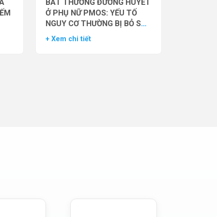
̉A
BẤT THƯỜNG ĐƯỜNG HUYẾT
IẾM
Ở PHỤ NỮ PMOS: YẾU TỐ
NGUY CƠ THƯỜNG BỊ BỎ SÓT
– DỮ LIỆU TỪ NGHIÊN CỨU
+ Xem chi tiết
ĐOÀN HỆ LỚN