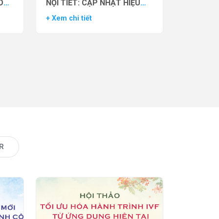
O
NỘI TIẾT: CẬP NHẬT HIỆU
VẬN
QUẢ THỬ NGHIỆM LÂM
+ Xem chi tiết
AS)
SÀNG CỦA THUỐC YCT-529
R