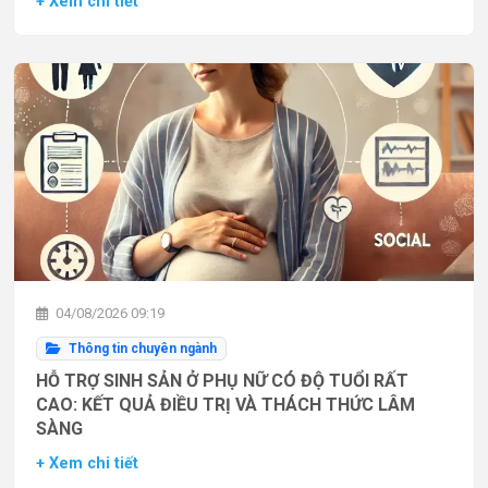
+ Xem chi tiết
04/08/2026 09:19
Thông tin chuyên ngành
HỖ TRỢ SINH SẢN Ở PHỤ NỮ CÓ ĐỘ TUỔI RẤT
CAO: KẾT QUẢ ĐIỀU TRỊ VÀ THÁCH THỨC LÂM
SÀNG
+ Xem chi tiết