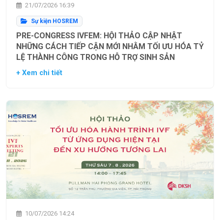
21/07/2026 16:39
Sự kiện HOSREM
PRE-CONGRESS IVFEM: HỘI THẢO CẬP NHẬT
NHỮNG CÁCH TIẾP CẬN MỚI NHẰM TỐI ƯU HÓA TỶ
LỆ THÀNH CÔNG TRONG HỖ TRỢ SINH SẢN
+ Xem chi tiết
10/07/2026 14:24