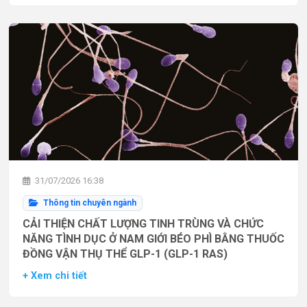
31/07/2026 16:38
Thông tin chuyên ngành
CẢI THIỆN CHẤT LƯỢNG TINH TRÙNG VÀ CHỨC
NĂNG TÌNH DỤC Ở NAM GIỚI BÉO PHÌ BẰNG THUỐC
ĐỒNG VẬN THỤ THỂ GLP-1 (GLP-1 RAS)
+ Xem chi tiết