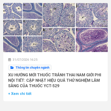
31/07/2026 16:25
Thông tin chuyên ngành
XU HƯỚNG MỚI THUỐC TRÁNH THAI NAM GIỚI PHI
NỘI TIẾT: CẬP NHẬT HIỆU QUẢ THỬ NGHIỆM LÂM
SÀNG CỦA THUỐC YCT-529
+ Xem chi tiết