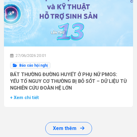
27/06/2026 20:01
Báo cáo hội nghị
BẤT THƯỜNG ĐƯỜNG HUYẾT Ở PHỤ NỮ PMOS:
YẾU TỐ NGUY CƠ THƯỜNG BỊ BỎ SÓT – DỮ LIỆU TỪ
NGHIÊN CỨU ĐOÀN HỆ LỚN
+ Xem chi tiết
Xem thêm