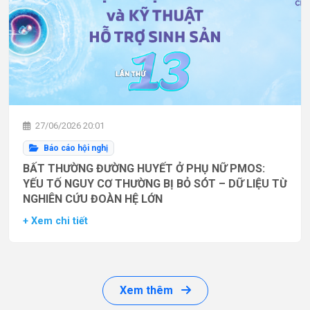
27/06/2026 20:01
Báo cáo hội nghị
BẤT THƯỜNG ĐƯỜNG HUYẾT Ở PHỤ NỮ PMOS:
YẾU TỐ NGUY CƠ THƯỜNG BỊ BỎ SÓT – DỮ LIỆU TỪ
NGHIÊN CỨU ĐOÀN HỆ LỚN
+ Xem chi tiết
Xem thêm