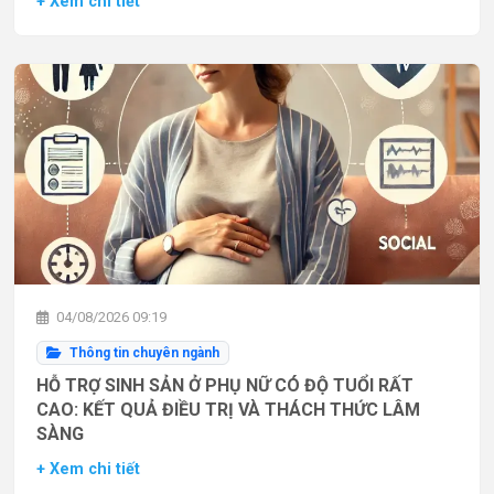
+ Xem chi tiết
04/08/2026 09:19
Thông tin chuyên ngành
HỖ TRỢ SINH SẢN Ở PHỤ NỮ CÓ ĐỘ TUỔI RẤT
CAO: KẾT QUẢ ĐIỀU TRỊ VÀ THÁCH THỨC LÂM
SÀNG
+ Xem chi tiết