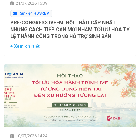
21/07/2026 16:39
Sự kiện HOSREM
PRE-CONGRESS IVFEM: HỘI THẢO CẬP NHẬT
NHỮNG CÁCH TIẾP CẬN MỚI NHẰM TỐI ƯU HÓA TỶ
LỆ THÀNH CÔNG TRONG HỖ TRỢ SINH SẢN
+ Xem chi tiết
10/07/2026 14:24