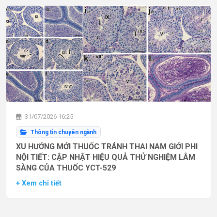
31/07/2026 16:25
Thông tin chuyên ngành
XU HƯỚNG MỚI THUỐC TRÁNH THAI NAM GIỚI PHI
NỘI TIẾT: CẬP NHẬT HIỆU QUẢ THỬ NGHIỆM LÂM
SÀNG CỦA THUỐC YCT-529
+ Xem chi tiết