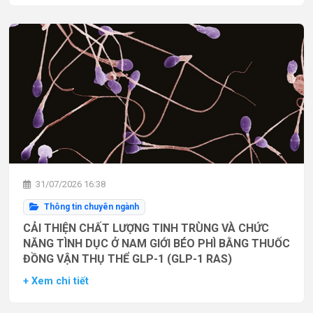
31/07/2026 16:38
Thông tin chuyên ngành
CẢI THIỆN CHẤT LƯỢNG TINH TRÙNG VÀ CHỨC
NĂNG TÌNH DỤC Ở NAM GIỚI BÉO PHÌ BẰNG THUỐC
ĐỒNG VẬN THỤ THỂ GLP-1 (GLP-1 RAS)
+ Xem chi tiết