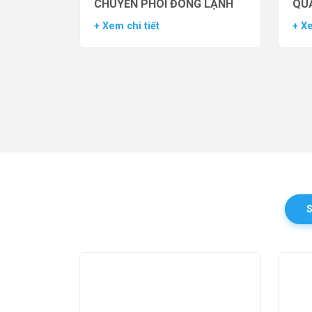
CHUYỂN PHÔI ĐÔNG LẠNH
QUẢ
TH
+ Xem chi tiết
+ Xe