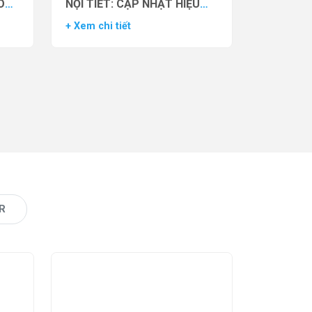
O
NỘI TIẾT: CẬP NHẬT HIỆU
VẬN
QUẢ THỬ NGHIỆM LÂM
+ Xem chi tiết
AS)
SÀNG CỦA THUỐC YCT-529
R