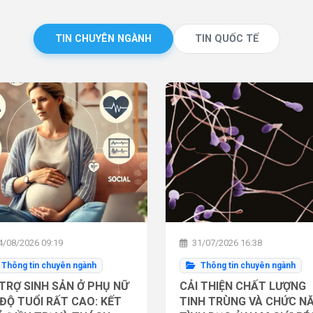
TIN CHUYÊN NGÀNH
TIN QUỐC TẾ
/08/2026 09:19
31/07/2026 16:38
Thông tin chuyên ngành
Thông tin chuyên ngành
TRỢ SINH SẢN Ở PHỤ NỮ
CẢI THIỆN CHẤT LƯỢNG
ĐỘ TUỔI RẤT CAO: KẾT
TINH TRÙNG VÀ CHỨC N