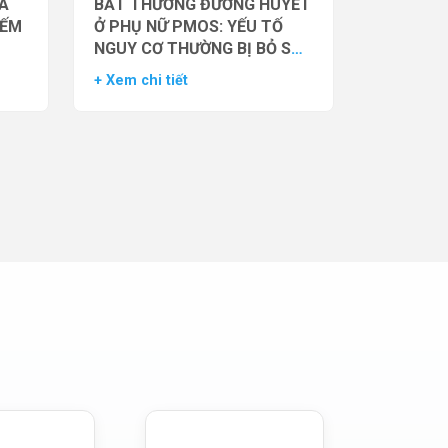
̉A
BẤT THƯỜNG ĐƯỜNG HUYẾT
IẾM
Ở PHỤ NỮ PMOS: YẾU TỐ
NGUY CƠ THƯỜNG BỊ BỎ SÓT
– DỮ LIỆU TỪ NGHIÊN CỨU
+ Xem chi tiết
ĐOÀN HỆ LỚN