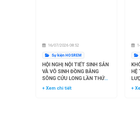
16/07/2026 08:52
14
Sự kiện HOSREM
HỘI NGHỊ NỘI TIẾT SINH SẢN
KHÓ
VÀ VÔ SINH ĐỒNG BẰNG
HỆ
SÔNG CỬU LONG LẦN THỨ
LƯ
NHẤT
TH
+ Xem chi tiết
+ Xe
NG