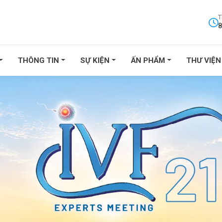
T
8
THÔNG TIN
SỰ KIỆN
ẤN PHẨM
THƯ VIỆN