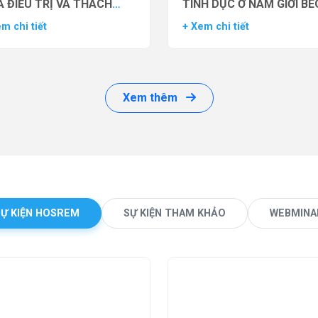
 ĐIỀU TRỊ VÀ THÁCH
TÌNH DỤC Ở NAM GIỚI BÉ
ỨC LÂM SÀNG
PHÌ BẰNG THUỐC ĐỒNG 
m chi tiết
+ Xem chi tiết
THỤ THỂ GLP-1 (GLP-1 R
Xem thêm
SỰ KIỆN HOSREM
SỰ KIỆN THAM KHẢO
WEBMINA