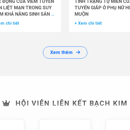
 ĐỘNG CỦA VIÊM TUYẾN
TÌNH TRẠNG TỰ MIỄN CU
N LIỆT MẠN TRONG SUY
TUYẾN GIÁP Ở PHỤ NỮ H
M KHẢ NĂNG SINH SẢN Ở
MUỘN
 GIỚI
m chi tiết
+ Xem chi tiết
Xem thêm
HỘI VIÊN LIÊN KẾT BẠCH KIM