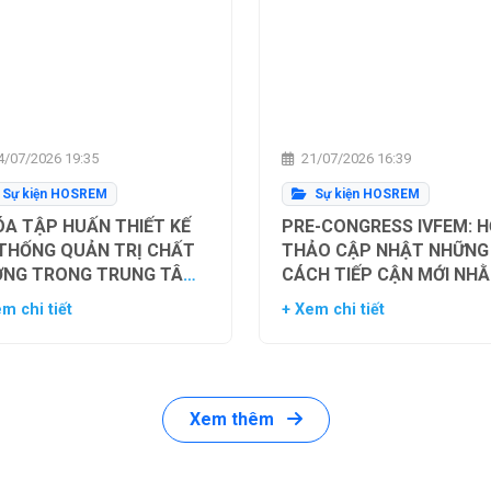
/07/2026 19:35
21/07/2026 16:39
Sự kiện HOSREM
Sự kiện HOSREM
A TẬP HUẤN THIẾT KẾ
PRE-CONGRESS IVFEM: H
 THỐNG QUẢN TRỊ CHẤT
THẢO CẬP NHẬT NHỮNG
ỢNG TRONG TRUNG TÂM
CÁCH TIẾP CẬN MỚI NH
Ụ TINH TRONG ỐNG
TỐI ƯU HÓA TỶ LỆ THÀN
m chi tiết
+ Xem chi tiết
HIỆM
CÔNG TRONG HỖ TRỢ SI
SẢN
Xem thêm