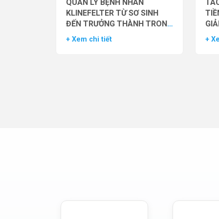
QUẢN LÝ BỆNH NHÂN
TÁC
KLINEFELTER TỪ SƠ SINH
TIỀ
ĐẾN TRƯỞNG THÀNH TRONG
GIẢ
THỰC HÀNH HỖ TRỢ SINH
NAM
+ Xem chi tiết
+ Xe
SẢN