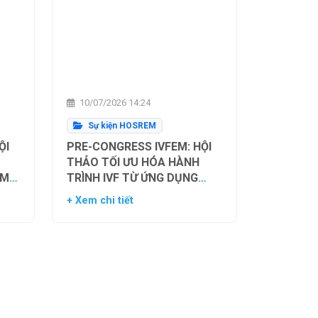
10/07/2026 14:24
Sự kiện HOSREM
ỘI
PRE-CONGRESS IVFEM: HỘI
THẢO TỐI ƯU HÓA HÀNH
ẰM
TRÌNH IVF TỪ ỨNG DỤNG
H
HIỆN TẠI ĐẾN XU HƯỚNG
+ Xem chi tiết
NH
TƯƠNG LAI