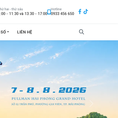
hứ hai - thứ sáu
Hotline
:00 - 11:30 và 13:30 - 17:00
0933 456 650
 SỐ
LIÊN HỆ