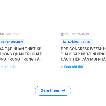
/07/2026 19:35
21/07/2026 16:39
Sự kiện HOSREM
Sự kiện HOSREM
A TẬP HUẤN THIẾT KẾ
PRE-CONGRESS IVFEM: H
 THỐNG QUẢN TRỊ CHẤT
THẢO CẬP NHẬT NHỮNG
ỢNG TRONG TRUNG TÂM
CÁCH TIẾP CẬN MỚI NH
Ụ TINH TRONG ỐNG
TỐI ƯU HÓA TỶ LỆ THÀN
m chi tiết
+ Xem chi tiết
HIỆM
CÔNG TRONG HỖ TRỢ SI
SẢN
Xem thêm