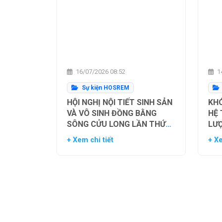
16/07/2026 08:52
14
Sự kiện HOSREM
HỘI NGHỊ NỘI TIẾT SINH SẢN
KHÓ
VÀ VÔ SINH ĐỒNG BẰNG
HỆ
SÔNG CỬU LONG LẦN THỨ
LƯ
NHẤT
TH
+ Xem chi tiết
+ Xe
NG