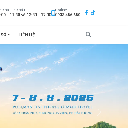
hứ hai - thứ sáu
Hotline
:00 - 11:30 và 13:30 - 17:00
0933 456 650
 SỐ
LIÊN HỆ