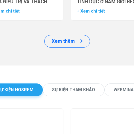
 ĐIỀU TRỊ VÀ THÁCH
TÌNH DỤC Ở NAM GIỚI BÉ
ỨC LÂM SÀNG
PHÌ BẰNG THUỐC ĐỒNG 
m chi tiết
+ Xem chi tiết
THỤ THỂ GLP-1 (GLP-1 R
Xem thêm
SỰ KIỆN HOSREM
SỰ KIỆN THAM KHẢO
WEBMINA