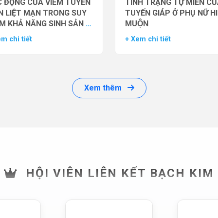
 ĐỘNG CỦA VIÊM TUYẾN
TÌNH TRẠNG TỰ MIỄN CU
N LIỆT MẠN TRONG SUY
TUYẾN GIÁP Ở PHỤ NỮ H
M KHẢ NĂNG SINH SẢN Ở
MUỘN
 GIỚI
m chi tiết
+ Xem chi tiết
Xem thêm
HỘI VIÊN LIÊN KẾT BẠCH KIM