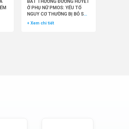
̉A
BẤT THƯỜNG ĐƯỜNG HUYẾT
IẾM
Ở PHỤ NỮ PMOS: YẾU TỐ
NGUY CƠ THƯỜNG BỊ BỎ SÓT
– DỮ LIỆU TỪ NGHIÊN CỨU
+ Xem chi tiết
ĐOÀN HỆ LỚN