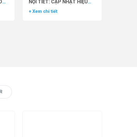
O
NỘI TIẾT: CẬP NHẬT HIỆU
VẬN
QUẢ THỬ NGHIỆM LÂM
+ Xem chi tiết
AS)
SÀNG CỦA THUỐC YCT-529
R