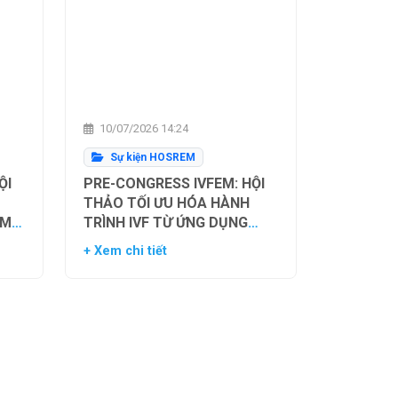
10/07/2026 14:24
Sự kiện HOSREM
ỘI
PRE-CONGRESS IVFEM: HỘI
THẢO TỐI ƯU HÓA HÀNH
ẰM
TRÌNH IVF TỪ ỨNG DỤNG
H
HIỆN TẠI ĐẾN XU HƯỚNG
+ Xem chi tiết
NH
TƯƠNG LAI