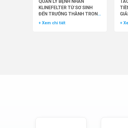
QUẢN LÝ BỆNH NHÂN
TÁC
KLINEFELTER TỪ SƠ SINH
TIỀ
ĐẾN TRƯỞNG THÀNH TRONG
GIẢ
THỰC HÀNH HỖ TRỢ SINH
NAM
+ Xem chi tiết
+ Xe
SẢN