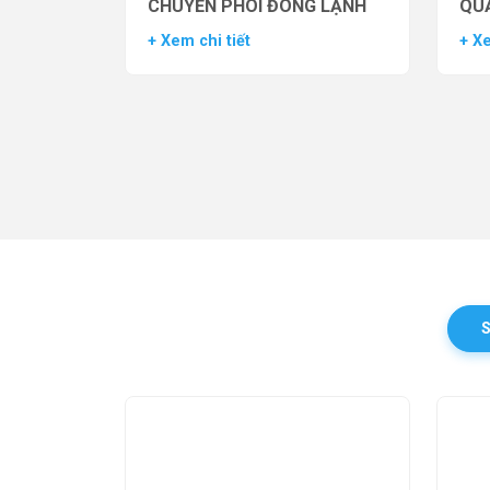
CHUYỂN PHÔI ĐÔNG LẠNH
QUẢ
TH
+ Xem chi tiết
+ Xe