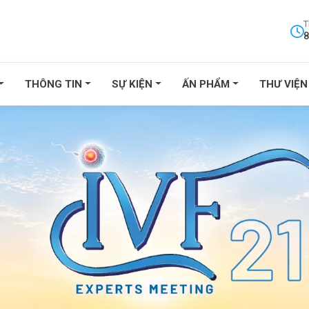
T
8
THÔNG TIN
SỰ KIỆN
ẤN PHẨM
THƯ VIỆN