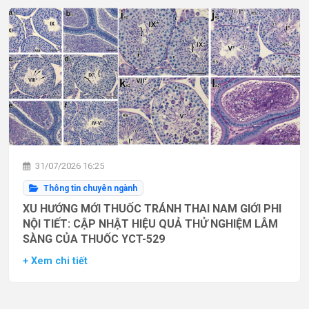
31/07/2026 16:25
Thông tin chuyên ngành
XU HƯỚNG MỚI THUỐC TRÁNH THAI NAM GIỚI PHI
NỘI TIẾT: CẬP NHẬT HIỆU QUẢ THỬ NGHIỆM LÂM
SÀNG CỦA THUỐC YCT-529
+ Xem chi tiết