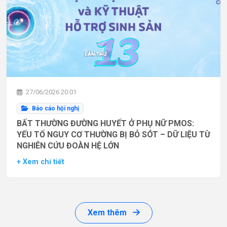
27/06/2026 20:01
Báo cáo hội nghị
BẤT THƯỜNG ĐƯỜNG HUYẾT Ở PHỤ NỮ PMOS:
YẾU TỐ NGUY CƠ THƯỜNG BỊ BỎ SÓT – DỮ LIỆU TỪ
NGHIÊN CỨU ĐOÀN HỆ LỚN
+ Xem chi tiết
Xem thêm