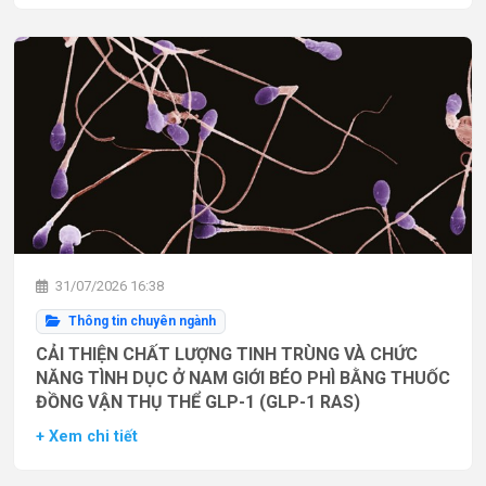
31/07/2026 16:38
Thông tin chuyên ngành
CẢI THIỆN CHẤT LƯỢNG TINH TRÙNG VÀ CHỨC
NĂNG TÌNH DỤC Ở NAM GIỚI BÉO PHÌ BẰNG THUỐC
ĐỒNG VẬN THỤ THỂ GLP-1 (GLP-1 RAS)
+ Xem chi tiết