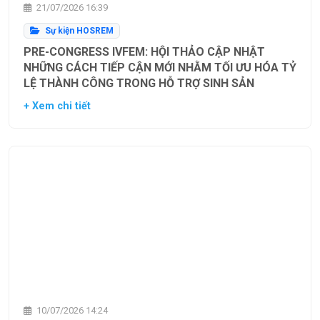
21/07/2026 16:39
Sự kiện HOSREM
PRE-CONGRESS IVFEM: HỘI THẢO CẬP NHẬT
NHỮNG CÁCH TIẾP CẬN MỚI NHẰM TỐI ƯU HÓA TỶ
LỆ THÀNH CÔNG TRONG HỖ TRỢ SINH SẢN
+ Xem chi tiết
10/07/2026 14:24