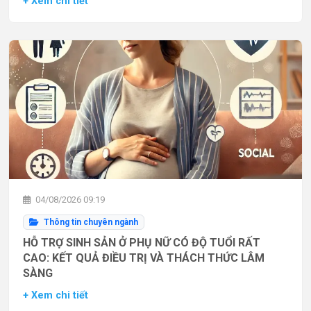
+ Xem chi tiết
04/08/2026 09:19
Thông tin chuyên ngành
HỖ TRỢ SINH SẢN Ở PHỤ NỮ CÓ ĐỘ TUỔI RẤT
CAO: KẾT QUẢ ĐIỀU TRỊ VÀ THÁCH THỨC LÂM
SÀNG
+ Xem chi tiết