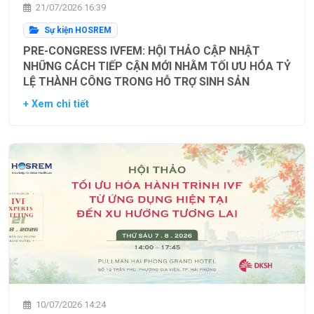
21/07/2026 16:39
Sự kiện HOSREM
PRE-CONGRESS IVFEM: HỘI THẢO CẬP NHẬT
NHỮNG CÁCH TIẾP CẬN MỚI NHẰM TỐI ƯU HÓA TỶ
LỆ THÀNH CÔNG TRONG HỖ TRỢ SINH SẢN
+ Xem chi tiết
10/07/2026 14:24