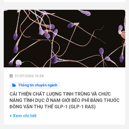
31/07/2026 16:38
Thông tin chuyên ngành
CẢI THIỆN CHẤT LƯỢNG TINH TRÙNG VÀ CHỨC
NĂNG TÌNH DỤC Ở NAM GIỚI BÉO PHÌ BẰNG THUỐC
ĐỒNG VẬN THỤ THỂ GLP-1 (GLP-1 RAS)
+ Xem chi tiết