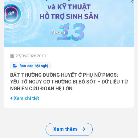
27/06/2026 20:01
Báo cáo hội nghị
BẤT THƯỜNG ĐƯỜNG HUYẾT Ở PHỤ NỮ PMOS:
YẾU TỐ NGUY CƠ THƯỜNG BỊ BỎ SÓT – DỮ LIỆU TỪ
NGHIÊN CỨU ĐOÀN HỆ LỚN
+ Xem chi tiết
Xem thêm