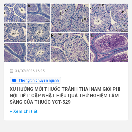
31/07/2026 16:25
Thông tin chuyên ngành
XU HƯỚNG MỚI THUỐC TRÁNH THAI NAM GIỚI PHI
NỘI TIẾT: CẬP NHẬT HIỆU QUẢ THỬ NGHIỆM LÂM
SÀNG CỦA THUỐC YCT-529
+ Xem chi tiết