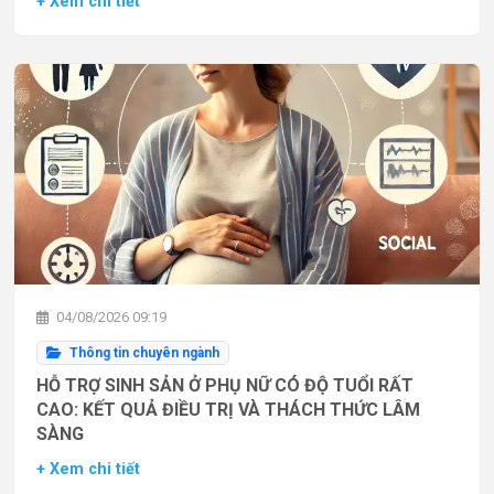
+ Xem chi tiết
04/08/2026 09:19
Thông tin chuyên ngành
HỖ TRỢ SINH SẢN Ở PHỤ NỮ CÓ ĐỘ TUỔI RẤT
CAO: KẾT QUẢ ĐIỀU TRỊ VÀ THÁCH THỨC LÂM
SÀNG
+ Xem chi tiết