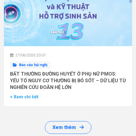
27/06/2026 20:01
Báo cáo hội nghị
BẤT THƯỜNG ĐƯỜNG HUYẾT Ở PHỤ NỮ PMOS:
YẾU TỐ NGUY CƠ THƯỜNG BỊ BỎ SÓT – DỮ LIỆU TỪ
NGHIÊN CỨU ĐOÀN HỆ LỚN
+ Xem chi tiết
Xem thêm