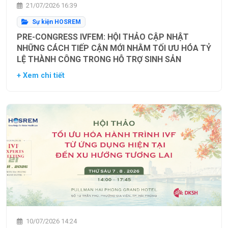
21/07/2026 16:39
Sự kiện HOSREM
PRE-CONGRESS IVFEM: HỘI THẢO CẬP NHẬT
NHỮNG CÁCH TIẾP CẬN MỚI NHẰM TỐI ƯU HÓA TỶ
LỆ THÀNH CÔNG TRONG HỖ TRỢ SINH SẢN
+ Xem chi tiết
10/07/2026 14:24