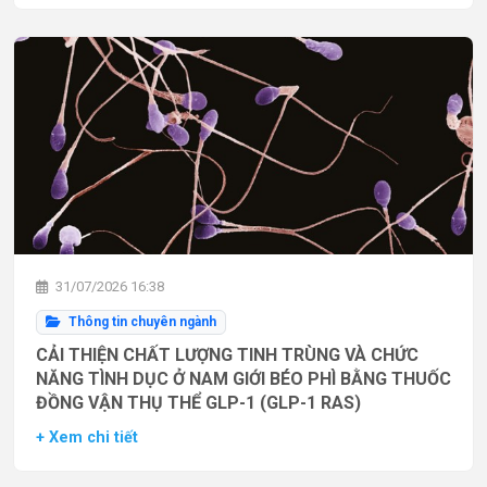
31/07/2026 16:38
Thông tin chuyên ngành
CẢI THIỆN CHẤT LƯỢNG TINH TRÙNG VÀ CHỨC
NĂNG TÌNH DỤC Ở NAM GIỚI BÉO PHÌ BẰNG THUỐC
ĐỒNG VẬN THỤ THỂ GLP-1 (GLP-1 RAS)
+ Xem chi tiết