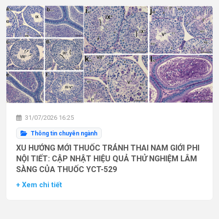
31/07/2026 16:25
Thông tin chuyên ngành
XU HƯỚNG MỚI THUỐC TRÁNH THAI NAM GIỚI PHI
NỘI TIẾT: CẬP NHẬT HIỆU QUẢ THỬ NGHIỆM LÂM
SÀNG CỦA THUỐC YCT-529
+ Xem chi tiết