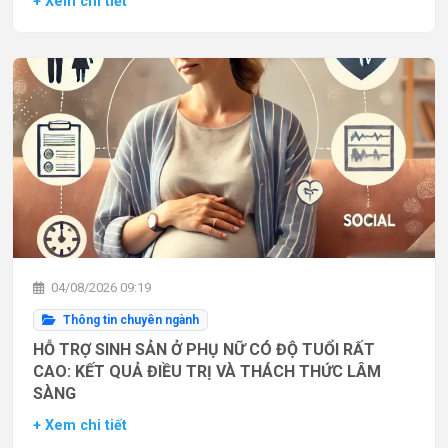
+ Xem chi tiết
04/08/2026 09:19
Thông tin chuyên ngành
HỖ TRỢ SINH SẢN Ở PHỤ NỮ CÓ ĐỘ TUỔI RẤT
CAO: KẾT QUẢ ĐIỀU TRỊ VÀ THÁCH THỨC LÂM
SÀNG
+ Xem chi tiết