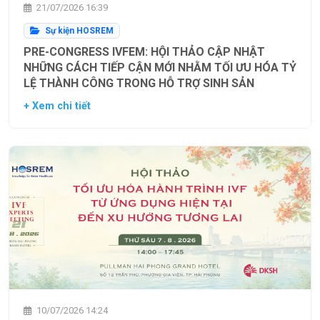
21/07/2026 16:39
Sự kiện HOSREM
PRE-CONGRESS IVFEM: HỘI THẢO CẬP NHẬT
NHỮNG CÁCH TIẾP CẬN MỚI NHẰM TỐI ƯU HÓA TỶ
LỆ THÀNH CÔNG TRONG HỖ TRỢ SINH SẢN
+ Xem chi tiết
10/07/2026 14:24