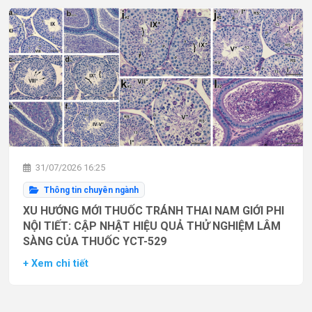
31/07/2026 16:25
Thông tin chuyên ngành
XU HƯỚNG MỚI THUỐC TRÁNH THAI NAM GIỚI PHI
NỘI TIẾT: CẬP NHẬT HIỆU QUẢ THỬ NGHIỆM LÂM
SÀNG CỦA THUỐC YCT-529
+ Xem chi tiết