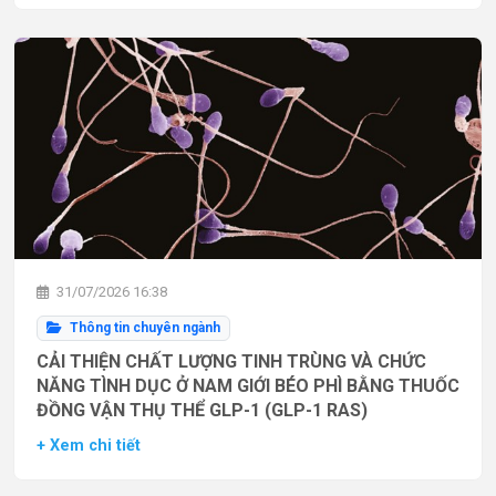
31/07/2026 16:38
Thông tin chuyên ngành
CẢI THIỆN CHẤT LƯỢNG TINH TRÙNG VÀ CHỨC
NĂNG TÌNH DỤC Ở NAM GIỚI BÉO PHÌ BẰNG THUỐC
ĐỒNG VẬN THỤ THỂ GLP-1 (GLP-1 RAS)
+ Xem chi tiết