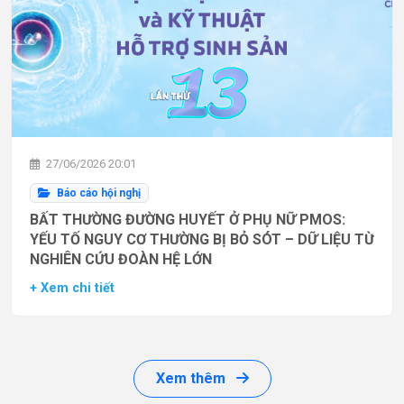
27/06/2026 20:01
Báo cáo hội nghị
BẤT THƯỜNG ĐƯỜNG HUYẾT Ở PHỤ NỮ PMOS:
YẾU TỐ NGUY CƠ THƯỜNG BỊ BỎ SÓT – DỮ LIỆU TỪ
NGHIÊN CỨU ĐOÀN HỆ LỚN
+ Xem chi tiết
Xem thêm