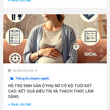
+ Xem chi tiết
04/08/2026 09:19
Thông tin chuyên ngành
HỖ TRỢ SINH SẢN Ở PHỤ NỮ CÓ ĐỘ TUỔI RẤT
CAO: KẾT QUẢ ĐIỀU TRỊ VÀ THÁCH THỨC LÂM
SÀNG
+ Xem chi tiết