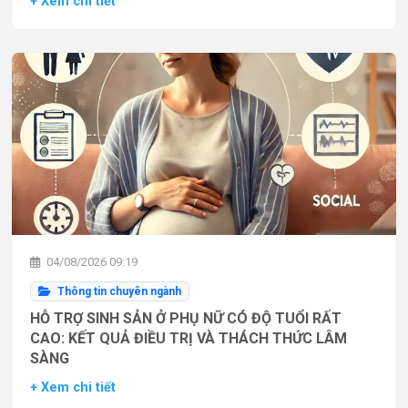
+ Xem chi tiết
04/08/2026 09:19
Thông tin chuyên ngành
HỖ TRỢ SINH SẢN Ở PHỤ NỮ CÓ ĐỘ TUỔI RẤT
CAO: KẾT QUẢ ĐIỀU TRỊ VÀ THÁCH THỨC LÂM
SÀNG
+ Xem chi tiết