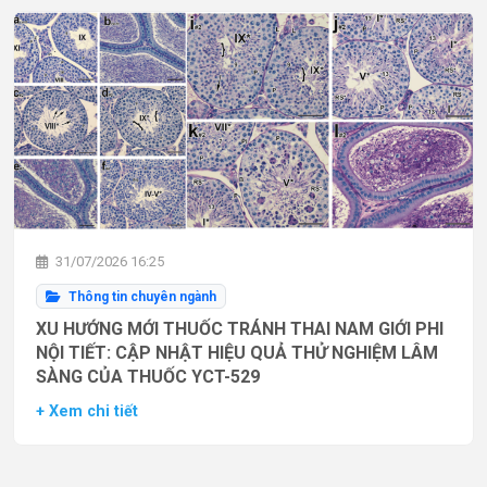
31/07/2026 16:25
Thông tin chuyên ngành
XU HƯỚNG MỚI THUỐC TRÁNH THAI NAM GIỚI PHI
NỘI TIẾT: CẬP NHẬT HIỆU QUẢ THỬ NGHIỆM LÂM
SÀNG CỦA THUỐC YCT-529
+ Xem chi tiết