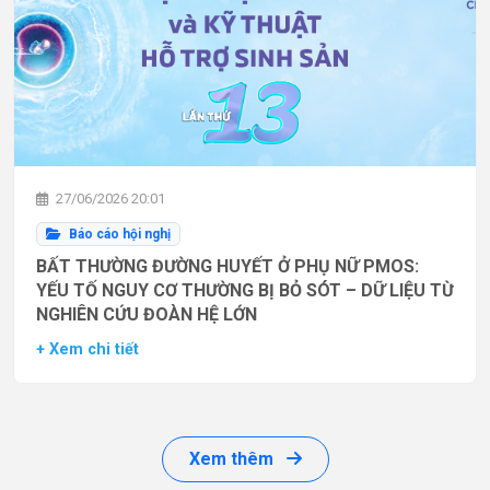
27/06/2026 20:01
Báo cáo hội nghị
BẤT THƯỜNG ĐƯỜNG HUYẾT Ở PHỤ NỮ PMOS:
YẾU TỐ NGUY CƠ THƯỜNG BỊ BỎ SÓT – DỮ LIỆU TỪ
NGHIÊN CỨU ĐOÀN HỆ LỚN
+ Xem chi tiết
Xem thêm