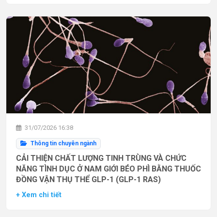
31/07/2026 16:38
Thông tin chuyên ngành
CẢI THIỆN CHẤT LƯỢNG TINH TRÙNG VÀ CHỨC
NĂNG TÌNH DỤC Ở NAM GIỚI BÉO PHÌ BẰNG THUỐC
ĐỒNG VẬN THỤ THỂ GLP-1 (GLP-1 RAS)
+ Xem chi tiết