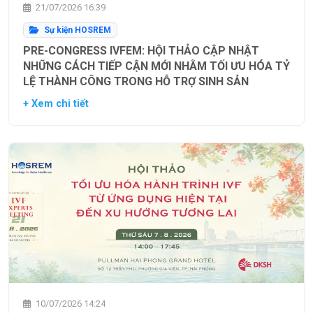
21/07/2026 16:39
Sự kiện HOSREM
PRE-CONGRESS IVFEM: HỘI THẢO CẬP NHẬT
NHỮNG CÁCH TIẾP CẬN MỚI NHẰM TỐI ƯU HÓA TỶ
LỆ THÀNH CÔNG TRONG HỖ TRỢ SINH SẢN
+ Xem chi tiết
10/07/2026 14:24