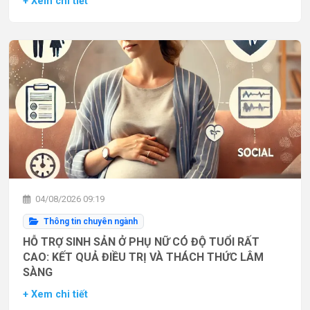
+ Xem chi tiết
04/08/2026 09:19
Thông tin chuyên ngành
HỖ TRỢ SINH SẢN Ở PHỤ NỮ CÓ ĐỘ TUỔI RẤT
CAO: KẾT QUẢ ĐIỀU TRỊ VÀ THÁCH THỨC LÂM
SÀNG
+ Xem chi tiết