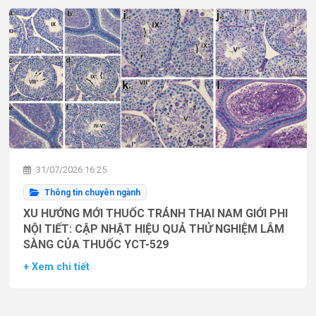
31/07/2026 16:25
Thông tin chuyên ngành
XU HƯỚNG MỚI THUỐC TRÁNH THAI NAM GIỚI PHI
NỘI TIẾT: CẬP NHẬT HIỆU QUẢ THỬ NGHIỆM LÂM
SÀNG CỦA THUỐC YCT-529
+ Xem chi tiết