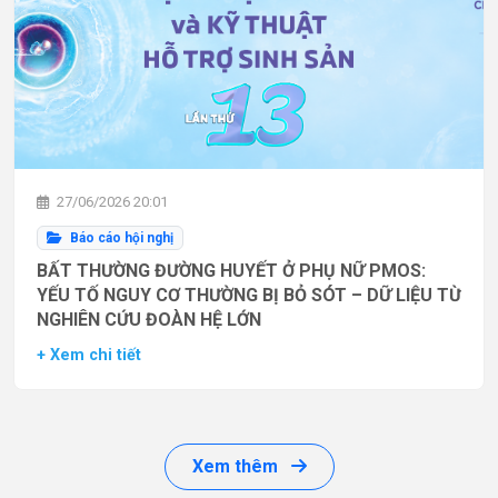
27/06/2026 20:01
Báo cáo hội nghị
BẤT THƯỜNG ĐƯỜNG HUYẾT Ở PHỤ NỮ PMOS:
YẾU TỐ NGUY CƠ THƯỜNG BỊ BỎ SÓT – DỮ LIỆU TỪ
NGHIÊN CỨU ĐOÀN HỆ LỚN
+ Xem chi tiết
Xem thêm