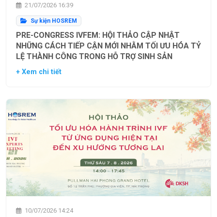
21/07/2026 16:39
Sự kiện HOSREM
PRE-CONGRESS IVFEM: HỘI THẢO CẬP NHẬT
NHỮNG CÁCH TIẾP CẬN MỚI NHẰM TỐI ƯU HÓA TỶ
LỆ THÀNH CÔNG TRONG HỖ TRỢ SINH SẢN
+ Xem chi tiết
10/07/2026 14:24