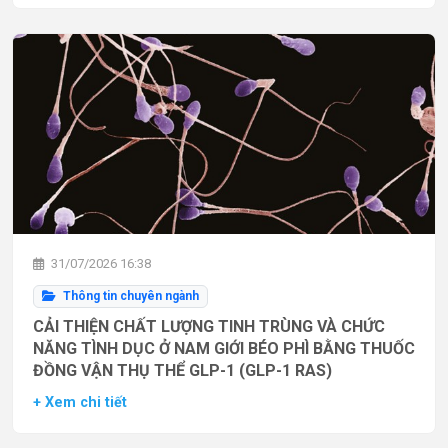
31/07/2026 16:38
Thông tin chuyên ngành
CẢI THIỆN CHẤT LƯỢNG TINH TRÙNG VÀ CHỨC
NĂNG TÌNH DỤC Ở NAM GIỚI BÉO PHÌ BẰNG THUỐC
ĐỒNG VẬN THỤ THỂ GLP-1 (GLP-1 RAS)
+ Xem chi tiết