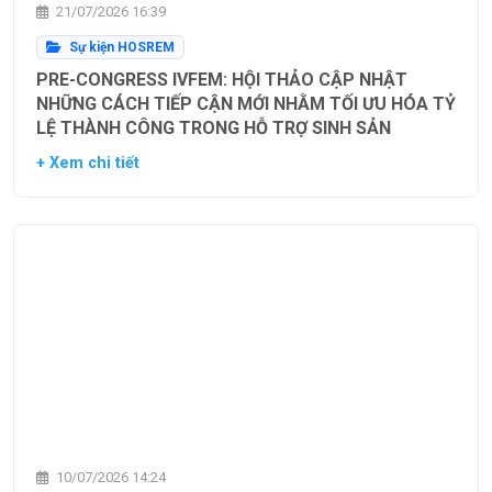
21/07/2026 16:39
Sự kiện HOSREM
PRE-CONGRESS IVFEM: HỘI THẢO CẬP NHẬT
NHỮNG CÁCH TIẾP CẬN MỚI NHẰM TỐI ƯU HÓA TỶ
LỆ THÀNH CÔNG TRONG HỖ TRỢ SINH SẢN
+ Xem chi tiết
10/07/2026 14:24