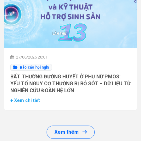
27/06/2026 20:01
Báo cáo hội nghị
BẤT THƯỜNG ĐƯỜNG HUYẾT Ở PHỤ NỮ PMOS:
YẾU TỐ NGUY CƠ THƯỜNG BỊ BỎ SÓT – DỮ LIỆU TỪ
NGHIÊN CỨU ĐOÀN HỆ LỚN
+ Xem chi tiết
Xem thêm