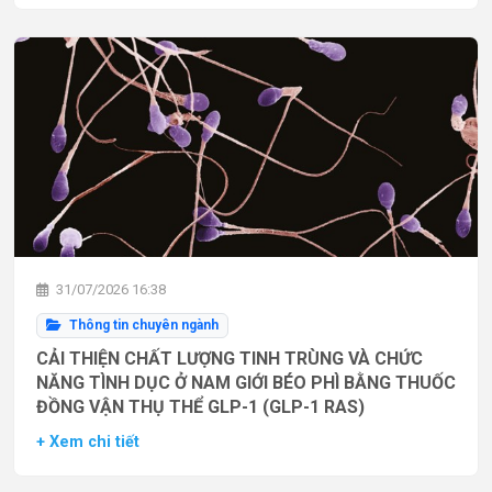
31/07/2026 16:38
Thông tin chuyên ngành
CẢI THIỆN CHẤT LƯỢNG TINH TRÙNG VÀ CHỨC
NĂNG TÌNH DỤC Ở NAM GIỚI BÉO PHÌ BẰNG THUỐC
ĐỒNG VẬN THỤ THỂ GLP-1 (GLP-1 RAS)
+ Xem chi tiết