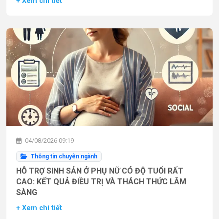
+ Xem chi tiết
04/08/2026 09:19
Thông tin chuyên ngành
HỖ TRỢ SINH SẢN Ở PHỤ NỮ CÓ ĐỘ TUỔI RẤT
CAO: KẾT QUẢ ĐIỀU TRỊ VÀ THÁCH THỨC LÂM
SÀNG
+ Xem chi tiết