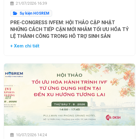
21/07/2026 16:39
Sự kiện HOSREM
PRE-CONGRESS IVFEM: HỘI THẢO CẬP NHẬT
NHỮNG CÁCH TIẾP CẬN MỚI NHẰM TỐI ƯU HÓA TỶ
LỆ THÀNH CÔNG TRONG HỖ TRỢ SINH SẢN
+ Xem chi tiết
10/07/2026 14:24