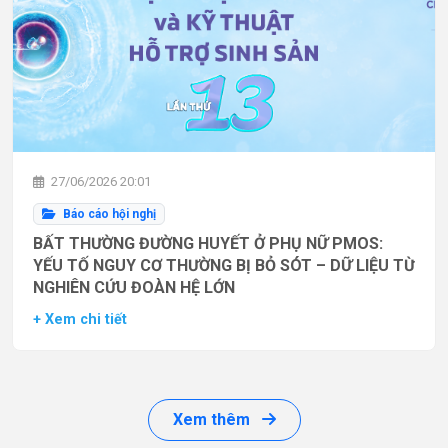
27/06/2026 20:01
Báo cáo hội nghị
BẤT THƯỜNG ĐƯỜNG HUYẾT Ở PHỤ NỮ PMOS:
YẾU TỐ NGUY CƠ THƯỜNG BỊ BỎ SÓT – DỮ LIỆU TỪ
NGHIÊN CỨU ĐOÀN HỆ LỚN
+ Xem chi tiết
Xem thêm