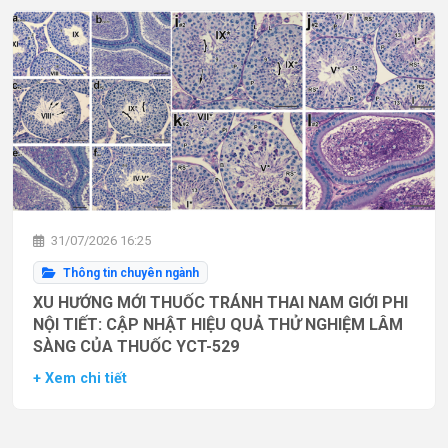
31/07/2026 16:25
Thông tin chuyên ngành
XU HƯỚNG MỚI THUỐC TRÁNH THAI NAM GIỚI PHI
NỘI TIẾT: CẬP NHẬT HIỆU QUẢ THỬ NGHIỆM LÂM
SÀNG CỦA THUỐC YCT-529
+ Xem chi tiết