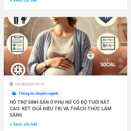
+ Xem chi tiết
04/08/2026 09:19
Thông tin chuyên ngành
HỖ TRỢ SINH SẢN Ở PHỤ NỮ CÓ ĐỘ TUỔI RẤT
CAO: KẾT QUẢ ĐIỀU TRỊ VÀ THÁCH THỨC LÂM
SÀNG
+ Xem chi tiết