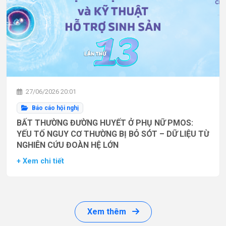
27/06/2026 20:01
Báo cáo hội nghị
BẤT THƯỜNG ĐƯỜNG HUYẾT Ở PHỤ NỮ PMOS:
YẾU TỐ NGUY CƠ THƯỜNG BỊ BỎ SÓT – DỮ LIỆU TỪ
NGHIÊN CỨU ĐOÀN HỆ LỚN
+ Xem chi tiết
Xem thêm