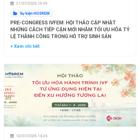
21/07/2026 16:39
Sự kiện HOSREM
PRE-CONGRESS IVFEM: HỘI THẢO CẬP NHẬT
NHỮNG CÁCH TIẾP CẬN MỚI NHẰM TỐI ƯU HÓA TỶ
LỆ THÀNH CÔNG TRONG HỖ TRỢ SINH SẢN
+ Xem chi tiết
10/07/2026 14:24