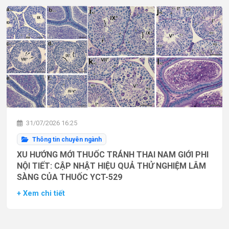
31/07/2026 16:25
Thông tin chuyên ngành
XU HƯỚNG MỚI THUỐC TRÁNH THAI NAM GIỚI PHI
NỘI TIẾT: CẬP NHẬT HIỆU QUẢ THỬ NGHIỆM LÂM
SÀNG CỦA THUỐC YCT-529
+ Xem chi tiết