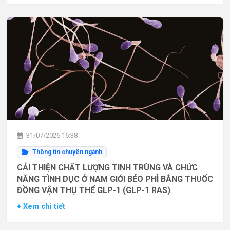
31/07/2026 16:38
Thông tin chuyên ngành
CẢI THIỆN CHẤT LƯỢNG TINH TRÙNG VÀ CHỨC
NĂNG TÌNH DỤC Ở NAM GIỚI BÉO PHÌ BẰNG THUỐC
ĐỒNG VẬN THỤ THỂ GLP-1 (GLP-1 RAS)
+ Xem chi tiết