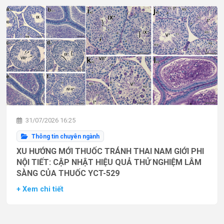
31/07/2026 16:25
Thông tin chuyên ngành
XU HƯỚNG MỚI THUỐC TRÁNH THAI NAM GIỚI PHI
NỘI TIẾT: CẬP NHẬT HIỆU QUẢ THỬ NGHIỆM LÂM
SÀNG CỦA THUỐC YCT-529
+ Xem chi tiết