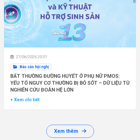
27/06/2026 20:01
Báo cáo hội nghị
BẤT THƯỜNG ĐƯỜNG HUYẾT Ở PHỤ NỮ PMOS:
YẾU TỐ NGUY CƠ THƯỜNG BỊ BỎ SÓT – DỮ LIỆU TỪ
NGHIÊN CỨU ĐOÀN HỆ LỚN
+ Xem chi tiết
Xem thêm