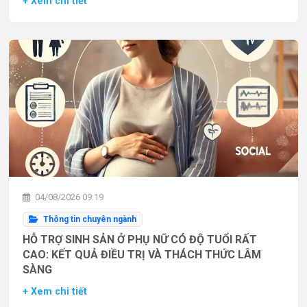
+ Xem chi tiết
04/08/2026 09:19
Thông tin chuyên ngành
HỖ TRỢ SINH SẢN Ở PHỤ NỮ CÓ ĐỘ TUỔI RẤT
CAO: KẾT QUẢ ĐIỀU TRỊ VÀ THÁCH THỨC LÂM
SÀNG
+ Xem chi tiết