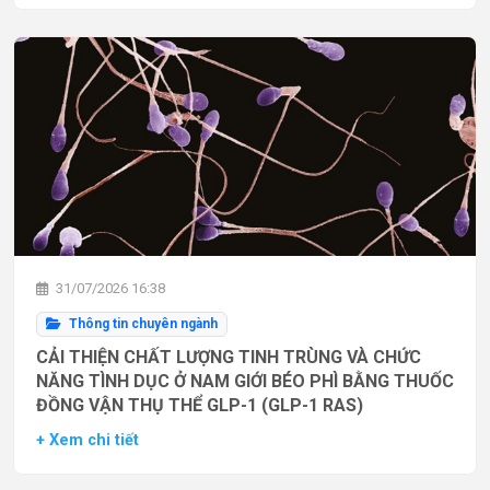
31/07/2026 16:38
Thông tin chuyên ngành
CẢI THIỆN CHẤT LƯỢNG TINH TRÙNG VÀ CHỨC
NĂNG TÌNH DỤC Ở NAM GIỚI BÉO PHÌ BẰNG THUỐC
ĐỒNG VẬN THỤ THỂ GLP-1 (GLP-1 RAS)
+ Xem chi tiết