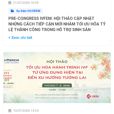
21/07/2026 16:39
Sự kiện HOSREM
PRE-CONGRESS IVFEM: HỘI THẢO CẬP NHẬT
NHỮNG CÁCH TIẾP CẬN MỚI NHẰM TỐI ƯU HÓA TỶ
LỆ THÀNH CÔNG TRONG HỖ TRỢ SINH SẢN
+ Xem chi tiết
10/07/2026 14:24