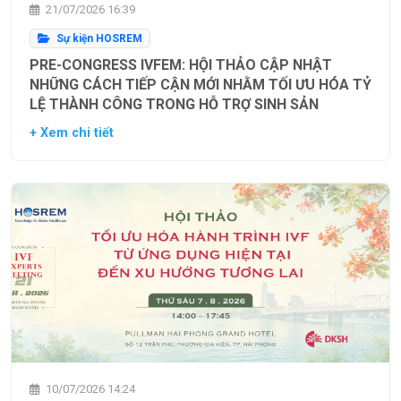
21/07/2026 16:39
Sự kiện HOSREM
PRE-CONGRESS IVFEM: HỘI THẢO CẬP NHẬT
NHỮNG CÁCH TIẾP CẬN MỚI NHẰM TỐI ƯU HÓA TỶ
LỆ THÀNH CÔNG TRONG HỖ TRỢ SINH SẢN
+ Xem chi tiết
10/07/2026 14:24