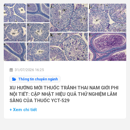
31/07/2026 16:25
Thông tin chuyên ngành
XU HƯỚNG MỚI THUỐC TRÁNH THAI NAM GIỚI PHI
NỘI TIẾT: CẬP NHẬT HIỆU QUẢ THỬ NGHIỆM LÂM
SÀNG CỦA THUỐC YCT-529
+ Xem chi tiết