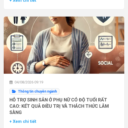
+ Xem chi tiết
04/08/2026 09:19
Thông tin chuyên ngành
HỖ TRỢ SINH SẢN Ở PHỤ NỮ CÓ ĐỘ TUỔI RẤT
CAO: KẾT QUẢ ĐIỀU TRỊ VÀ THÁCH THỨC LÂM
SÀNG
+ Xem chi tiết