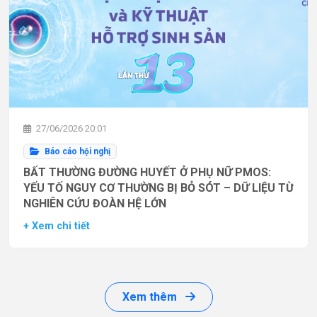
27/06/2026 20:01
Báo cáo hội nghị
BẤT THƯỜNG ĐƯỜNG HUYẾT Ở PHỤ NỮ PMOS:
YẾU TỐ NGUY CƠ THƯỜNG BỊ BỎ SÓT – DỮ LIỆU TỪ
NGHIÊN CỨU ĐOÀN HỆ LỚN
+ Xem chi tiết
Xem thêm