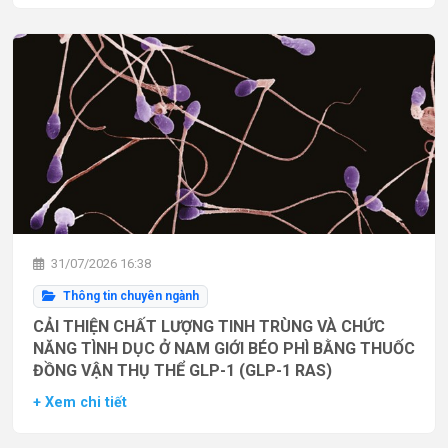
31/07/2026 16:38
Thông tin chuyên ngành
CẢI THIỆN CHẤT LƯỢNG TINH TRÙNG VÀ CHỨC
NĂNG TÌNH DỤC Ở NAM GIỚI BÉO PHÌ BẰNG THUỐC
ĐỒNG VẬN THỤ THỂ GLP-1 (GLP-1 RAS)
+ Xem chi tiết