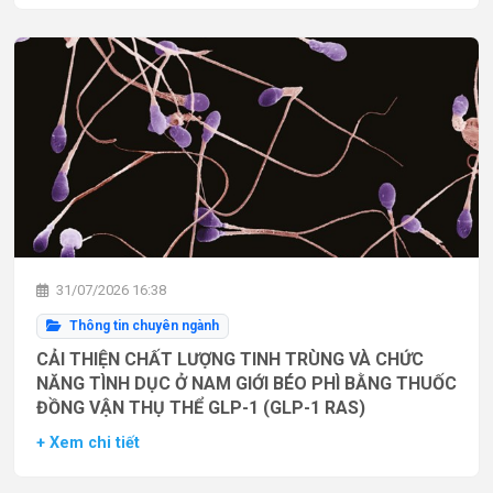
31/07/2026 16:38
Thông tin chuyên ngành
CẢI THIỆN CHẤT LƯỢNG TINH TRÙNG VÀ CHỨC
NĂNG TÌNH DỤC Ở NAM GIỚI BÉO PHÌ BẰNG THUỐC
ĐỒNG VẬN THỤ THỂ GLP-1 (GLP-1 RAS)
+ Xem chi tiết