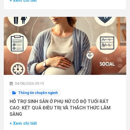
+ Xem chi tiết
04/08/2026 09:19
Thông tin chuyên ngành
HỖ TRỢ SINH SẢN Ở PHỤ NỮ CÓ ĐỘ TUỔI RẤT
CAO: KẾT QUẢ ĐIỀU TRỊ VÀ THÁCH THỨC LÂM
SÀNG
+ Xem chi tiết