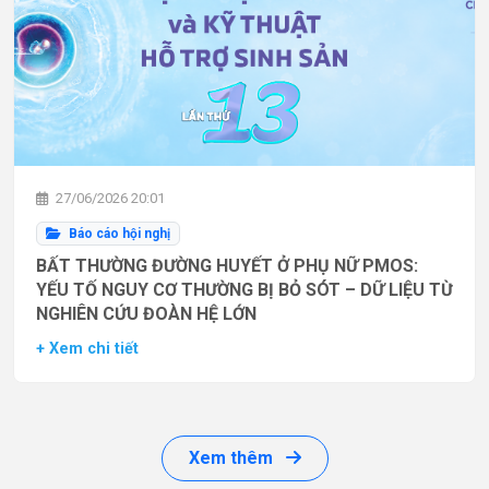
27/06/2026 20:01
Báo cáo hội nghị
BẤT THƯỜNG ĐƯỜNG HUYẾT Ở PHỤ NỮ PMOS:
YẾU TỐ NGUY CƠ THƯỜNG BỊ BỎ SÓT – DỮ LIỆU TỪ
NGHIÊN CỨU ĐOÀN HỆ LỚN
+ Xem chi tiết
Xem thêm