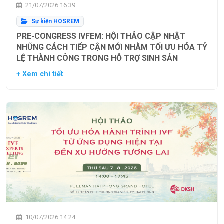
21/07/2026 16:39
Sự kiện HOSREM
PRE-CONGRESS IVFEM: HỘI THẢO CẬP NHẬT
NHỮNG CÁCH TIẾP CẬN MỚI NHẰM TỐI ƯU HÓA TỶ
LỆ THÀNH CÔNG TRONG HỖ TRỢ SINH SẢN
+ Xem chi tiết
10/07/2026 14:24