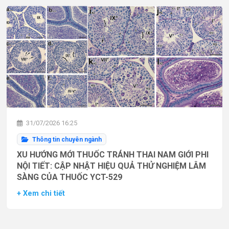
31/07/2026 16:25
Thông tin chuyên ngành
XU HƯỚNG MỚI THUỐC TRÁNH THAI NAM GIỚI PHI
NỘI TIẾT: CẬP NHẬT HIỆU QUẢ THỬ NGHIỆM LÂM
SÀNG CỦA THUỐC YCT-529
+ Xem chi tiết