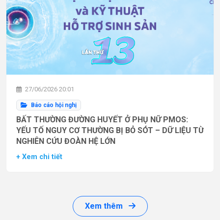
27/06/2026 20:01
Báo cáo hội nghị
BẤT THƯỜNG ĐƯỜNG HUYẾT Ở PHỤ NỮ PMOS:
YẾU TỐ NGUY CƠ THƯỜNG BỊ BỎ SÓT – DỮ LIỆU TỪ
NGHIÊN CỨU ĐOÀN HỆ LỚN
+ Xem chi tiết
Xem thêm