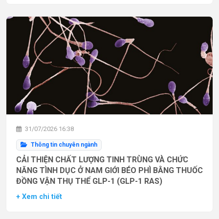
31/07/2026 16:38
Thông tin chuyên ngành
CẢI THIỆN CHẤT LƯỢNG TINH TRÙNG VÀ CHỨC
NĂNG TÌNH DỤC Ở NAM GIỚI BÉO PHÌ BẰNG THUỐC
ĐỒNG VẬN THỤ THỂ GLP-1 (GLP-1 RAS)
+ Xem chi tiết