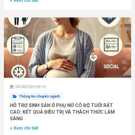
+ Xem chi tiết
04/08/2026 09:19
Thông tin chuyên ngành
HỖ TRỢ SINH SẢN Ở PHỤ NỮ CÓ ĐỘ TUỔI RẤT
CAO: KẾT QUẢ ĐIỀU TRỊ VÀ THÁCH THỨC LÂM
SÀNG
+ Xem chi tiết