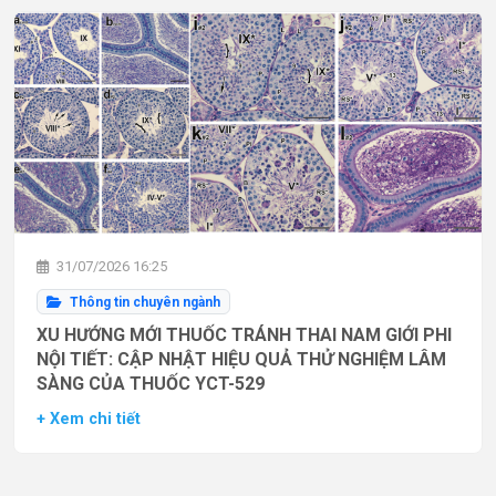
31/07/2026 16:25
Thông tin chuyên ngành
XU HƯỚNG MỚI THUỐC TRÁNH THAI NAM GIỚI PHI
NỘI TIẾT: CẬP NHẬT HIỆU QUẢ THỬ NGHIỆM LÂM
SÀNG CỦA THUỐC YCT-529
+ Xem chi tiết