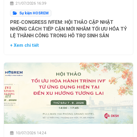
21/07/2026 16:39
Sự kiện HOSREM
PRE-CONGRESS IVFEM: HỘI THẢO CẬP NHẬT
NHỮNG CÁCH TIẾP CẬN MỚI NHẰM TỐI ƯU HÓA TỶ
LỆ THÀNH CÔNG TRONG HỖ TRỢ SINH SẢN
+ Xem chi tiết
10/07/2026 14:24