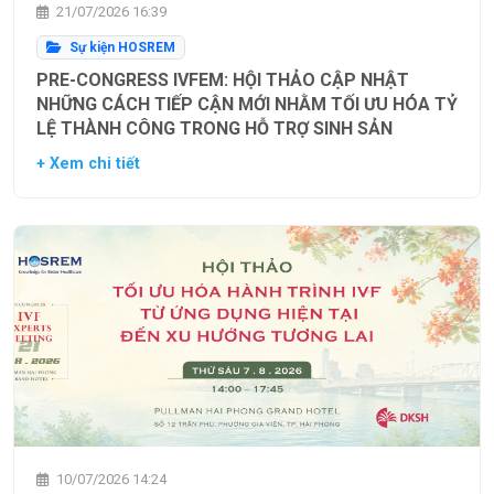
21/07/2026 16:39
Sự kiện HOSREM
PRE-CONGRESS IVFEM: HỘI THẢO CẬP NHẬT
NHỮNG CÁCH TIẾP CẬN MỚI NHẰM TỐI ƯU HÓA TỶ
LỆ THÀNH CÔNG TRONG HỖ TRỢ SINH SẢN
+ Xem chi tiết
10/07/2026 14:24