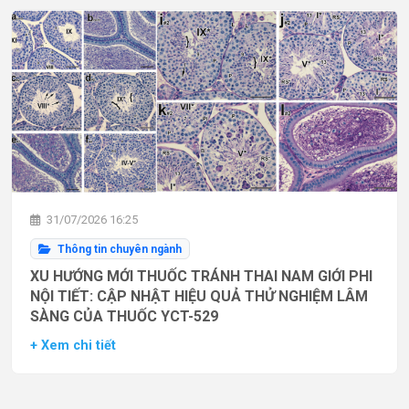
31/07/2026 16:25
Thông tin chuyên ngành
XU HƯỚNG MỚI THUỐC TRÁNH THAI NAM GIỚI PHI
NỘI TIẾT: CẬP NHẬT HIỆU QUẢ THỬ NGHIỆM LÂM
SÀNG CỦA THUỐC YCT-529
+ Xem chi tiết