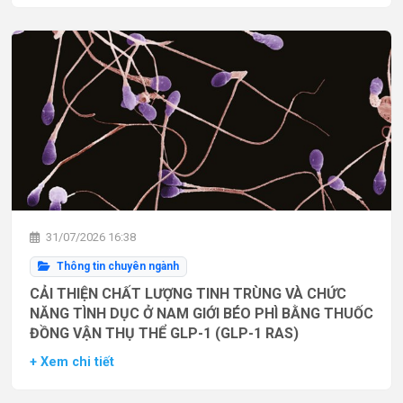
31/07/2026 16:38
Thông tin chuyên ngành
CẢI THIỆN CHẤT LƯỢNG TINH TRÙNG VÀ CHỨC
NĂNG TÌNH DỤC Ở NAM GIỚI BÉO PHÌ BẰNG THUỐC
ĐỒNG VẬN THỤ THỂ GLP-1 (GLP-1 RAS)
+ Xem chi tiết