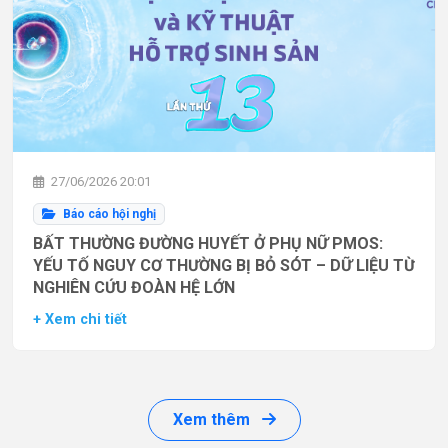
27/06/2026 20:01
Báo cáo hội nghị
BẤT THƯỜNG ĐƯỜNG HUYẾT Ở PHỤ NỮ PMOS:
YẾU TỐ NGUY CƠ THƯỜNG BỊ BỎ SÓT – DỮ LIỆU TỪ
NGHIÊN CỨU ĐOÀN HỆ LỚN
+ Xem chi tiết
Xem thêm