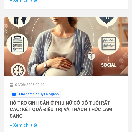
+ Xem chi tiết
04/08/2026 09:19
Thông tin chuyên ngành
HỖ TRỢ SINH SẢN Ở PHỤ NỮ CÓ ĐỘ TUỔI RẤT
CAO: KẾT QUẢ ĐIỀU TRỊ VÀ THÁCH THỨC LÂM
SÀNG
+ Xem chi tiết