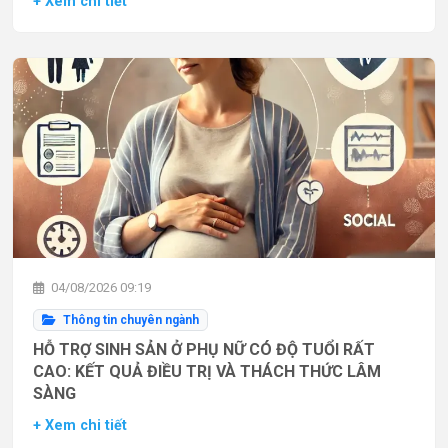
+ Xem chi tiết
04/08/2026 09:19
Thông tin chuyên ngành
HỖ TRỢ SINH SẢN Ở PHỤ NỮ CÓ ĐỘ TUỔI RẤT
CAO: KẾT QUẢ ĐIỀU TRỊ VÀ THÁCH THỨC LÂM
SÀNG
+ Xem chi tiết