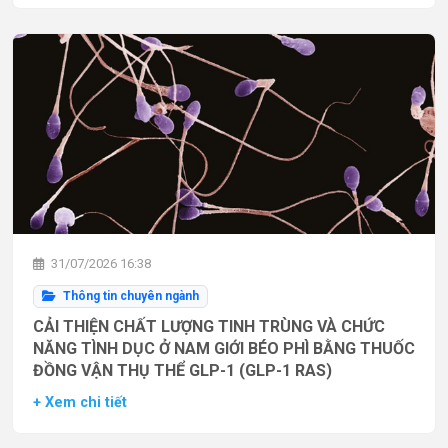
31/07/2026 16:38
Thông tin chuyên ngành
CẢI THIỆN CHẤT LƯỢNG TINH TRÙNG VÀ CHỨC
NĂNG TÌNH DỤC Ở NAM GIỚI BÉO PHÌ BẰNG THUỐC
ĐỒNG VẬN THỤ THỂ GLP-1 (GLP-1 RAS)
+ Xem chi tiết