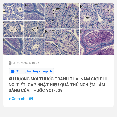
31/07/2026 16:25
Thông tin chuyên ngành
XU HƯỚNG MỚI THUỐC TRÁNH THAI NAM GIỚI PHI
NỘI TIẾT: CẬP NHẬT HIỆU QUẢ THỬ NGHIỆM LÂM
SÀNG CỦA THUỐC YCT-529
+ Xem chi tiết