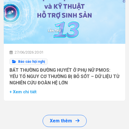
27/06/2026 20:01
Báo cáo hội nghị
BẤT THƯỜNG ĐƯỜNG HUYẾT Ở PHỤ NỮ PMOS:
YẾU TỐ NGUY CƠ THƯỜNG BỊ BỎ SÓT – DỮ LIỆU TỪ
NGHIÊN CỨU ĐOÀN HỆ LỚN
+ Xem chi tiết
Xem thêm