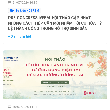
21/07/2026 16:39
Sự kiện HOSREM
PRE-CONGRESS IVFEM: HỘI THẢO CẬP NHẬT
NHỮNG CÁCH TIẾP CẬN MỚI NHẰM TỐI ƯU HÓA TỶ
LỆ THÀNH CÔNG TRONG HỖ TRỢ SINH SẢN
+ Xem chi tiết
10/07/2026 14:24