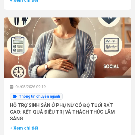
+ Xem chi tiết
04/08/2026 09:19
Thông tin chuyên ngành
HỖ TRỢ SINH SẢN Ở PHỤ NỮ CÓ ĐỘ TUỔI RẤT
CAO: KẾT QUẢ ĐIỀU TRỊ VÀ THÁCH THỨC LÂM
SÀNG
+ Xem chi tiết