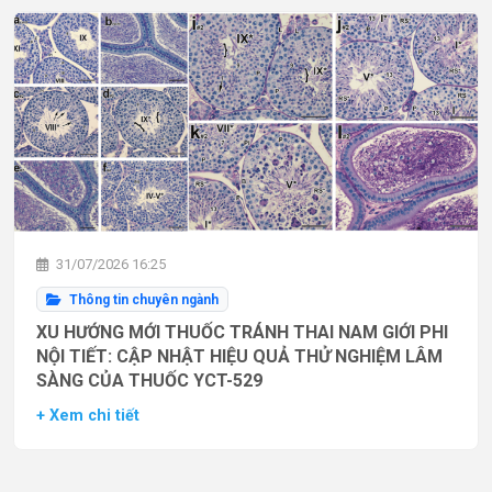
31/07/2026 16:25
Thông tin chuyên ngành
XU HƯỚNG MỚI THUỐC TRÁNH THAI NAM GIỚI PHI
NỘI TIẾT: CẬP NHẬT HIỆU QUẢ THỬ NGHIỆM LÂM
SÀNG CỦA THUỐC YCT-529
+ Xem chi tiết