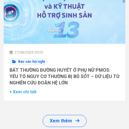
27/06/2026 20:01
Báo cáo hội nghị
BẤT THƯỜNG ĐƯỜNG HUYẾT Ở PHỤ NỮ PMOS:
YẾU TỐ NGUY CƠ THƯỜNG BỊ BỎ SÓT – DỮ LIỆU TỪ
NGHIÊN CỨU ĐOÀN HỆ LỚN
+ Xem chi tiết
Xem thêm