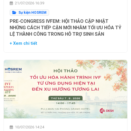
21/07/2026 16:39
Sự kiện HOSREM
PRE-CONGRESS IVFEM: HỘI THẢO CẬP NHẬT
NHỮNG CÁCH TIẾP CẬN MỚI NHẰM TỐI ƯU HÓA TỶ
LỆ THÀNH CÔNG TRONG HỖ TRỢ SINH SẢN
+ Xem chi tiết
10/07/2026 14:24