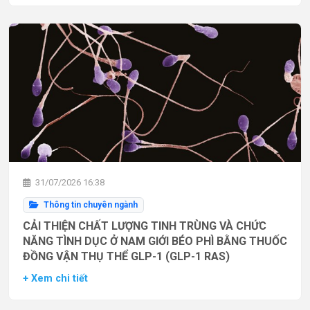
31/07/2026 16:38
Thông tin chuyên ngành
CẢI THIỆN CHẤT LƯỢNG TINH TRÙNG VÀ CHỨC
NĂNG TÌNH DỤC Ở NAM GIỚI BÉO PHÌ BẰNG THUỐC
ĐỒNG VẬN THỤ THỂ GLP-1 (GLP-1 RAS)
+ Xem chi tiết